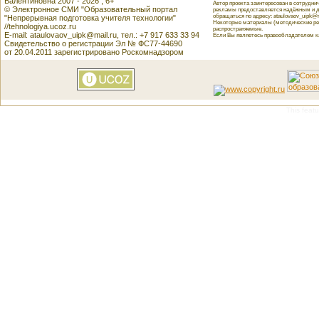
Валентиновна 2007 - 2026 , 6+
Автор проекта заинтересован в сотрудн
© Электронное СМИ "Образовательный портал
рекламы предоставляется надёжным и д
обращаться по адресу: ataulovaov_uipk@m
"Непрерывная подготовка учителя технологии"
Некоторые материалы (методические реко
//tehnologiya.ucoz.ru
распространяемые.
E-mail: ataulovaov_uipk@mail.ru, тел.: +7 917 633 33 94
Если Вы являетесь правообладателем как
Свидетельство о регистрации Эл № ФС77-44690
от 20.04.2011 зарегистрировано Роскомнадзором
This featu