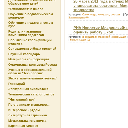
Дошкольное технологическое
26 марта 2011 года в стенах
образование детей
университета состоялся Меж
"Технология" в школе
творчества
Обучение в педагогическом
Категория:
Олимпиады, конкурсы, смотры...
| Пр
колледже
Комментарии (0)
Обучение в педагогическом
вузе
РИА Новости> Мокринский: 
Родители - активные
оценить работу школ
помощники педагогов
Категория:
В средствах массовой информации
|
Повышение квалификации
|
Комментарии (0)
педагога
Соискателям учёных степеней
Научный календарь
Материалы конференций
Олимпиады, конкурсы России
Ученые в образовательной
области "Технология"
Жизнь замечательных учёных"
Глоссарий
Электронная библиотека
Тематический каталог сайтов
"Читальный зал"
По страницам журналов...
Интересное - рядом
Литературная страничка
Музыкальная страничка
Картинная галерея