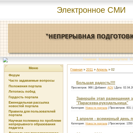
Электронное СМИ
Главная
|
Команда портала
|
О
Меню
Главная
»
2011
»
Апрель
»
02
Форум
Часто задаваемые вопросы
Большая радость!!!!
Положения портала
Просмотров: 966 | Добавил:
AOV
| Дата:
02.04.2
Летопись побед
Гордость портала
Завершён этап размещения 
Еженедельная рассылка
"Параскева-рукодельница"
новостей портала
Категория:
Новости портала
| Просмотров: 831 
Правила для пользователей
портала
1 апреля - всемирный день п
Научная полемика по проблеме
Категория:
Новости портала
| Просмотров: 1350
непрерывного образования
педагога