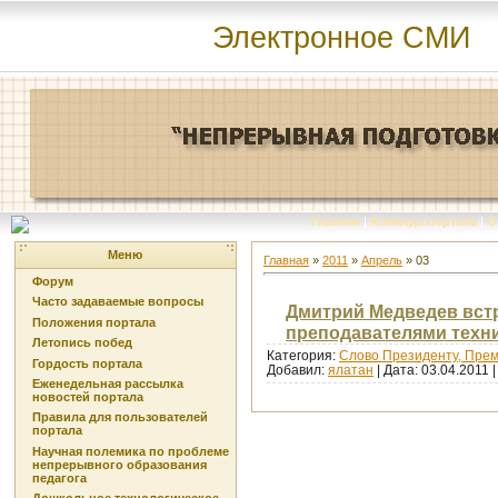
Электронное СМИ
Главная
|
Команда портала
|
О
Меню
Главная
»
2011
»
Апрель
»
03
Форум
Часто задаваемые вопросы
Дмитрий Медведев встр
Положения портала
преподавателями техни
Летопись побед
Категория:
Слово Президенту, Пре
Гордость портала
Добавил:
ялатан
| Дата:
03.04.2011
Еженедельная рассылка
новостей портала
Правила для пользователей
портала
Научная полемика по проблеме
непрерывного образования
педагога