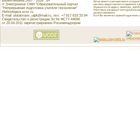
Валентиновна 2007 - 2026 , 6+
Автор проекта заинтересован в сотрудн
© Электронное СМИ "Образовательный портал
рекламы предоставляется надёжным и д
обращаться по адресу: ataulovaov_uipk@m
"Непрерывная подготовка учителя технологии"
Некоторые материалы (методические реко
//tehnologiya.ucoz.ru
распространяемые.
E-mail: ataulovaov_uipk@mail.ru, тел.: +7 917 633 33 94
Если Вы являетесь правообладателем как
Свидетельство о регистрации Эл № ФС77-44690
от 20.04.2011 зарегистрировано Роскомнадзором
This featu