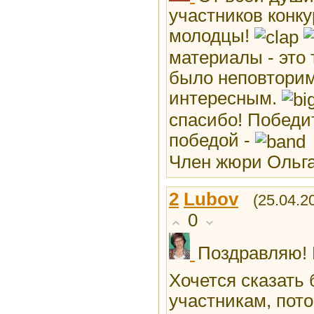
участников конку
молодцы!
материалы - это 
было неповтори
интересным.
спасибо! Победи
победой -
Член жюри Ольг
2
Lubоv
(25.04.2
0
Поздравляю!
Хочется сказать
участникам, пот