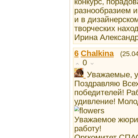
конкурс, порадо
разнообразием и
и в дизайнерско
творческих наход
Ирина Александр
6
Chalkina
(25.0
0
Уважаемые, у
Поздравляю Всех
победителей! Ра
удивление! Мол
Уважаемое жюр
работу!
Оргкомитет СПА