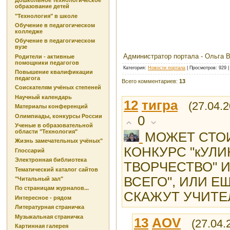
Дошкольное технологическое
образование детей
"Технология" в школе
Обучение в педагогическом
колледже
Обучение в педагогическом
вузе
Администратор портала - Ольга 
Родители - активные
помощники педагогов
Категория
:
Новости портала
|
Просмотров
: 929 
Повышение квалификации
педагога
Всего комментариев
:
13
Соискателям учёных степеней
Научный календарь
12
тигра
(27.04.2
Материалы конференций
Олимпиады, конкурсы России
0
Ученые в образовательной
области "Технология"
МОЖЕТ СТО
Жизнь замечательных учёных"
КОНКУРС "кУЛ
Глоссарий
Электронная библиотека
ТВОРЧЕСТВО" И
Тематический каталог сайтов
ВСЕГО", ИЛИ Е
"Читальный зал"
По страницам журналов...
СКАЖУТ УЧИТЕ
Интересное - рядом
Литературная страничка
Музыкальная страничка
13
AOV
(27.04.
Картинная галерея