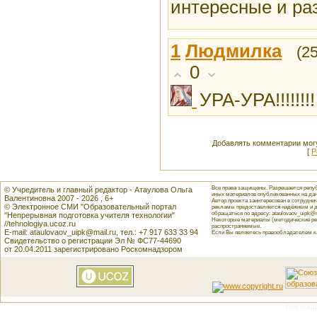
интересные и ра
1
Людмилка
(2
0
УРА-УРА!!!!!!!
Добавлять комментарии могу
[
Р
Все права защищены. Разрешается репуб
© Учредитель и главный редактор - Атаулова Ольга
иных материалов опубликованных на данн
Валентиновна 2007 - 2026 , 6+
Автор проекта заинтересован в сотрудн
© Электронное СМИ "Образовательный портал
рекламы предоставляется надёжным и д
обращаться по адресу: ataulovaov_uipk@m
"Непрерывная подготовка учителя технологии"
Некоторые материалы (методические реко
//tehnologiya.ucoz.ru
распространяемые.
E-mail: ataulovaov_uipk@mail.ru, тел.: +7 917 633 33 94
Если Вы являетесь правообладателем как
Свидетельство о регистрации Эл № ФС77-44690
от 20.04.2011 зарегистрировано Роскомнадзором
This featu