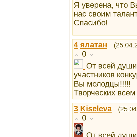
Я уверена, что В
нас своим талан
Спасибо!
4
ялатан
(25.04.
0
От всей души
участников конк
Вы молодцы!!!!!
Творческих всем у
3
Kiseleva
(25.04
0
От всей души