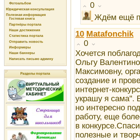
0
Фотоальбом
Юридическая консультация
Ждём ещё п
Полезная информация
Гостевая книга
Партнёры портала
Наши достижения
10
Matafonchik
Статистика портала
0
Отправить новость
Информеры
Хочется поблаго
Наши баннеры
Написать письмо админу
Ольгу Валентино
Максимовну, орг
Разделы портала
создание и пров
интернет-конкур
украшу я сама". 
но интересно по
работу, еще бол
в конкурсе.Спас
полезные и твор