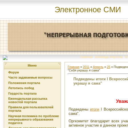
Электронное СМИ
Главная
|
Команда портала
|
О
Меню
Главная
»
2011
»
Апрель
»
25
» Подведен
"Себя украшу я сама"
Форум
Часто задаваемые вопросы
Подведены итоги I Всеросси
украшу я сама"
Положения портала
Летопись побед
Гордость портала
Еженедельная рассылка
Уваж
новостей портала
Правила для пользователей
Подведены
итоги
I Всероссийско
портала
сама".
Научная полемика по проблеме
непрерывного образования
Оргкомитет благодарит всех уча
педагога
активное участие в данном проект