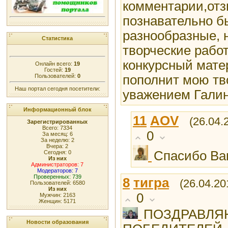
комментарии,отз
познавательно б
разнообразные, 
Статистика
творческие работ
конкурсный мате
Онлайн всего:
19
Гостей:
19
Пользователей:
0
пополнит мою тв
Наш портал сегодня посетители:
уважением Гали
Информационный блок
11
AOV
(26.04.
Зарегистрированных
Всего: 7334
0
За месяц: 6
За неделю: 2
Вчера: 2
Спасибо Ва
Сегодня: 0
Из них
Администраторов: 7
Модераторов: 7
Проверенных: 739
8
тигра
(26.04.20
Пользователей: 6580
Из них
0
Мужчин: 2163
Женщин: 5171
ПОЗДРАВЛЯ
Новости образования