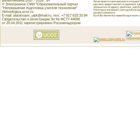
Валентиновна 2007 - 2026 , 6+
Автор проекта заинтересован в сотрудн
© Электронное СМИ "Образовательный портал
рекламы предоставляется надёжным и д
обращаться по адресу: ataulovaov_uipk@m
"Непрерывная подготовка учителя технологии"
Некоторые материалы (методические реко
//tehnologiya.ucoz.ru
распространяемые.
E-mail: ataulovaov_uipk@mail.ru, тел.: +7 917 633 33 94
Если Вы являетесь правообладателем как
Свидетельство о регистрации Эл № ФС77-44690
от 20.04.2011 зарегистрировано Роскомнадзором
This featu