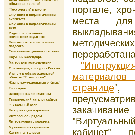
Дошкольное технологическое
образование детей
портале, хро
"Технология" в школе
Обучение в педагогическом
места для 
колледже
Обучение в педагогическом
вузе
выкладыва
Родители - активные
помощники педагогов
методических
Повышение квалификации
педагога
переработ
Соискателям учёных степеней
Научный календарь
"Инструкц
Материалы конференций
Олимпиады, конкурсы России
материалов
Ученые в образовательной
области "Технология"
Жизнь замечательных учёных"
странице
"
Глоссарий
Электронная библиотека
предусмат
Тематический каталог сайтов
"Читальный зал"
закачивани
По страницам журналов...
Интересное - рядом
"Виртуальн
Литературная страничка
Музыкальная страничка
кабинет" п
Картинная галерея