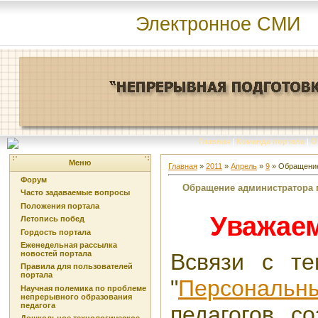
Электронное СМИ
Главная
|
Команда портала
|
О
Меню
Главная
»
2011
»
Апрель
»
9
» Обращение
Форум
Обращение администратора 
Часто задаваемые вопросы
Положения портала
Уважаем
Летопись побед
Гордость портала
Еженедельная рассылка
новостей портала
Всвязи с те
Правила для пользователей
портала
"
Персонал
Научная полемика по проблеме
непрерывного образования
педагога
педагогов, с