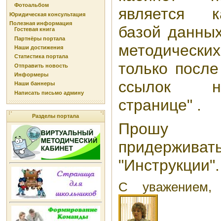
Фотоальбом
является ка
Юридическая консультация
Полезная информация
базой данны
Гостевая книга
Партнёры портала
методическ
Наши достижения
Статистика портала
только после
Отправить новость
Информеры
ссылок на
Наши баннеры
Написать письмо админу
странице" .
Разделы портала
Прошу 
придержи
"Инструкции".
С уважением,