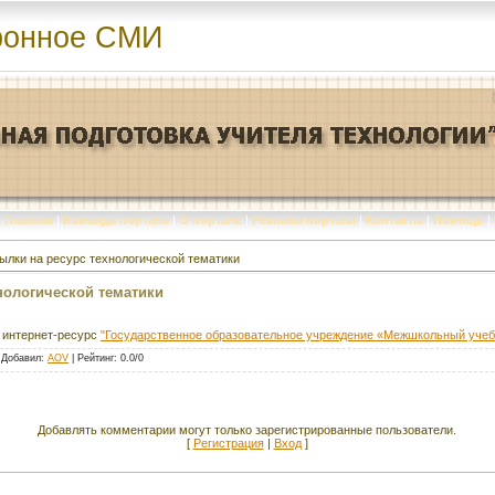
ронное СМИ
Главная
|
Команда портала
|
О портале
|
Реклама портала
|
Контакты
|
Помощь
|
ылки на ресурс технологической тематики
нологической тематики
 интернет-ресурс
"Государственное образовательное учреждение «Межшкольный уче
|
Добавил
:
AOV
|
Рейтинг
:
0.0
/
0
Добавлять комментарии могут только зарегистрированные пользователи.
[
Регистрация
|
Вход
]