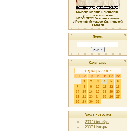
Саидова Марина Евгеньевна,
учитель технологии
МRОУ МКОУ Основная школа
с.Русский Мелекесс Ульяновской
области
Поиск
Календарь
«
Декабрь 2009
»
Пн
Вт
Ср
Чт
Пт
Сб
Вс
1
2
3
4
5
6
7
8
9
10
11
12
13
14
15
16
17
18
19
20
21
22
23
24
25
26
27
28
29
30
31
Архив новостей
2007 Октябрь
2007 Ноябрь