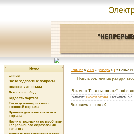
Элект
Меню
Главная
»
2009
»
Декабрь
»
4
» Новые сс
Форум
Новые ссылки на ресурс тех
Часто задаваемые вопросы
Положения портала
В разделе "Полезные ссылки" добавлен
Летопись побед
Категория
:
Новости портала
|
Просмотров
: 772 
Гордость портала
Еженедельная рассылка
Всего комментариев
:
0
новостей портала
Правила для пользователей
портала
Научная полемика по проблеме
непрерывного образования
педагога