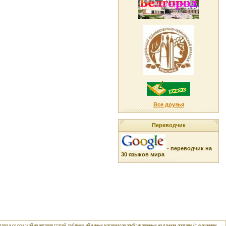
Все друзья
Переводчик
-
переводчик на
30 языков мира
ла и со ссылкой на авторов статей, публикаций и иных материалов опубликованных на данном портале (с указанием