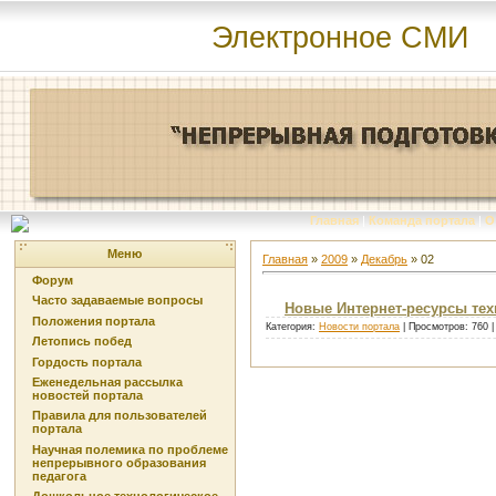
Электронное СМИ
Главная
|
Команда портала
|
О
Меню
Главная
»
2009
»
Декабрь
»
02
Форум
Часто задаваемые вопросы
Новые Интернет-ресурсы тех
Положения портала
Категория:
Новости портала
| Просмотров: 760 
Летопись побед
Гордость портала
Еженедельная рассылка
новостей портала
Правила для пользователей
портала
Научная полемика по проблеме
непрерывного образования
педагога