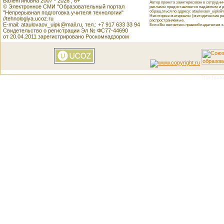
Валентиновна 2007 - 2026 , 6+
Автор проекта заинтересован в сотрудн
© Электронное СМИ "Образовательный портал
рекламы предоставляется надёжным и д
обращаться по адресу: ataulovaov_uipk@m
"Непрерывная подготовка учителя технологии"
Некоторые материалы (методические реко
//tehnologiya.ucoz.ru
распространяемые.
E-mail: ataulovaov_uipk@mail.ru, тел.: +7 917 633 33 94
Если Вы являетесь правообладателем как
Свидетельство о регистрации Эл № ФС77-44690
от 20.04.2011 зарегистрировано Роскомнадзором
This featu