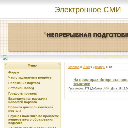
Электронное СМИ
Главная
|
Команда портала
|
О
Меню
Главная
»
2009
»
Декабрь
»
18
Форум
Часто задаваемые вопросы
На просторах Интернета поя
Положения портала
тематики
Летопись побед
Просмотров: 773 | Добавил:
AOV
| Дата:
18.12.2
Гордость портала
Еженедельная рассылка
новостей портала
Правила для пользователей
портала
Научная полемика по проблеме
непрерывного образования
педагога