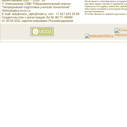
Валентиновна 2007 - 2026 , 6+
Автор проекта заинтересован в сотрудн
© Электронное СМИ "Образовательный портал
рекламы предоставляется надёжным и д
обращаться по адресу: ataulovaov_uipk@m
"Непрерывная подготовка учителя технологии"
Некоторые материалы (методические реко
//tehnologiya.ucoz.ru
распространяемые.
E-mail: ataulovaov_uipk@mail.ru, тел.: +7 917 633 33 94
Если Вы являетесь правообладателем как
Свидетельство о регистрации Эл № ФС77-44690
от 20.04.2011 зарегистрировано Роскомнадзором
This featu