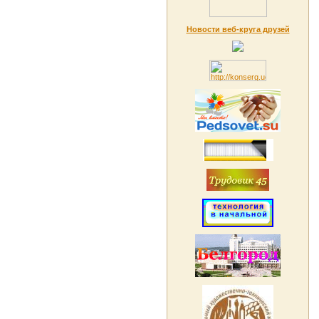
Новости веб-круга друзей