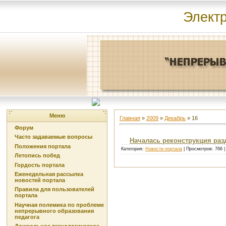
Элект
Меню
Главная
»
2009
»
Декабрь
»
16
Форум
Часто задаваемые вопросы
Началась реконструкция раз
Положения портала
Категория:
Новости портала
| Просмотров: 766 
Летопись побед
Гордость портала
Еженедельная рассылка
новостей портала
Правила для пользователей
портала
Научная полемика по проблеме
непрерывного образования
педагога