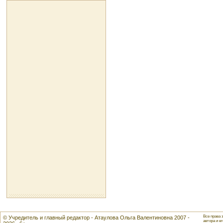
Все права 
© Учредитель и главный редактор - Атаулова Ольга Валентиновна 2007 -
автора и ег