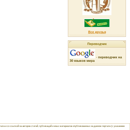
Все друзья
Переводчик
-
переводчик на
30 языков мира
ла и со ссылкой на авторов статей, публикаций и иных материалов опубликованных на данном портале (с указанием