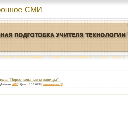
ронное СМИ
Главная
|
Команда портала
|
О портале
|
Реклама портала
|
Контакты
|
Помощь
|
дела "Персональные страницы"
| Добавил:
AOV
| Дата:
16.12.2009
|
Комментарии (0)