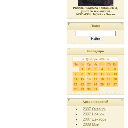
Ивлева Людмила Григорьевна,
учитель технологии
МОУ «СОШ №142» г.Омска
Поиск
Календарь
«
Декабрь 2009
»
Пн
Вт
Ср
Чт
Пт
Сб
Вс
1
2
3
4
5
6
7
8
9
10
11
12
13
14
15
16
17
18
19
20
21
22
23
24
25
26
27
28
29
30
31
Архив новостей
2007 Октябрь
2007 Ноябрь
2007 Декабрь
2008 Май