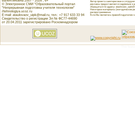
Валентиновна 2007 - 2026 , 6+
Автор проекта заинтересован в сотрудн
© Электронное СМИ "Образовательный портал
рекламы предоставляется надёжным и д
обращаться по адресу: ataulovaov_uipk@m
"Непрерывная подготовка учителя технологии"
Некоторые материалы (методические реко
//tehnologiya.ucoz.ru
распространяемые.
E-mail: ataulovaov_uipk@mail.ru, тел.: +7 917 633 33 94
Если Вы являетесь правообладателем как
Свидетельство о регистрации Эл № ФС77-44690
от 20.04.2011 зарегистрировано Роскомнадзором
This featu