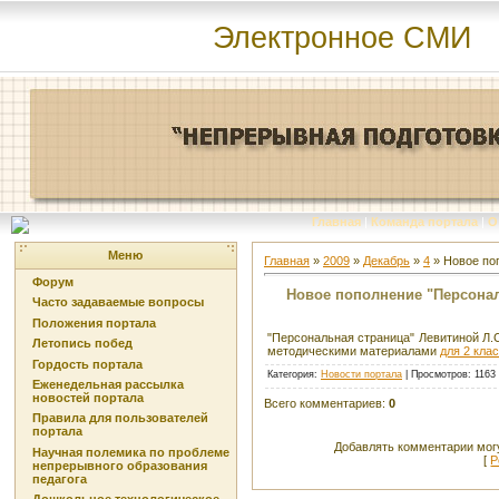
Электронное СМИ
Главная
|
Команда портала
|
О
Меню
Главная
»
2009
»
Декабрь
»
4
» Новое по
Форум
Новое пополнение "Персонал
Часто задаваемые вопросы
Положения портала
"Персональная страница" Левитиной Л.С
Летопись побед
методическими материалами
для 2 кла
Гордость портала
Категория
:
Новости портала
|
Просмотров
: 1163
Еженедельная рассылка
новостей портала
Всего комментариев
:
0
Правила для пользователей
портала
Добавлять комментарии могу
Научная полемика по проблеме
[
Р
непрерывного образования
педагога