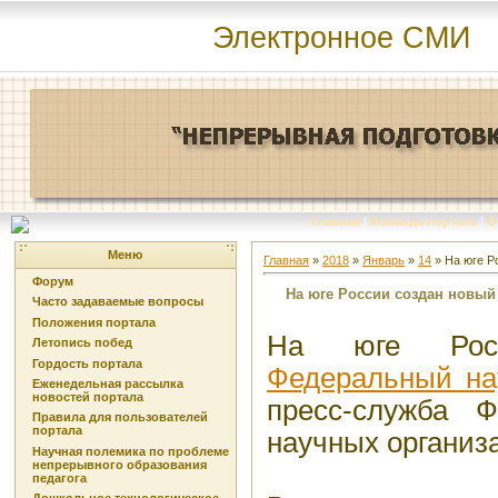
Электронное СМИ
Главная
|
Команда портала
|
О
Меню
Главная
»
2018
»
Январь
»
14
» На юге Р
Форум
На юге России создан новы
Часто задаваемые вопросы
Положения портала
На юге Ро
Летопись побед
Гордость портала
Федеральный на
Еженедельная рассылка
новостей портала
пресс-служба Ф
Правила для пользователей
портала
научных организ
Научная полемика по проблеме
непрерывного образования
педагога