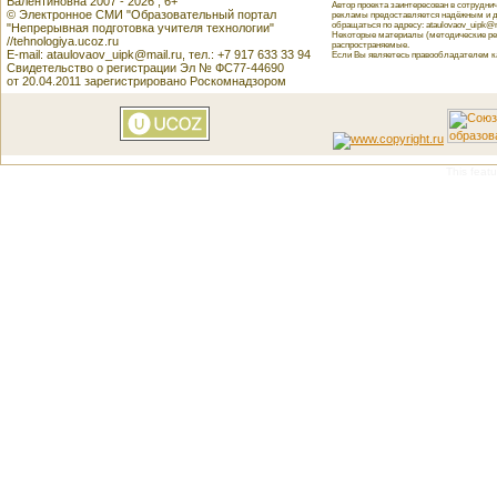
Валентиновна 2007 - 2026 , 6+
Автор проекта заинтересован в сотрудн
© Электронное СМИ "Образовательный портал
рекламы предоставляется надёжным и д
обращаться по адресу: ataulovaov_uipk@m
"Непрерывная подготовка учителя технологии"
Некоторые материалы (методические реко
//tehnologiya.ucoz.ru
распространяемые.
E-mail: ataulovaov_uipk@mail.ru, тел.: +7 917 633 33 94
Если Вы являетесь правообладателем как
Свидетельство о регистрации Эл № ФС77-44690
от 20.04.2011 зарегистрировано Роскомнадзором
This featu