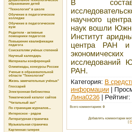
В состав
Дошкольное технологическое
образование детей
исследователь
"Технология" в школе
Обучение в педагогическом
научного центр
колледже
Обучение в педагогическом
наук вошли Южн
вузе
Родители - активные
Институт аридны
помощники педагогов
Повышение квалификации
центра РАН и 
педагога
Соискателям учёных степеней
экономическ
Научный календарь
исследований Ю
Материалы конференций
Олимпиады, конкурсы России
РАН.
Ученые в образовательной
области "Технология"
Категория
:
В средст
Жизнь замечательных учёных"
Глоссарий
информации
|
Прос
Электронная библиотека
Лина0236
|
Рейтинг
:
Тематический каталог сайтов
"Читальный зал"
Всего комментариев
:
0
По страницам журналов...
Интересное - рядом
Добавлять комментарии могу
Литературная страничка
[
Р
Музыкальная страничка
Картинная галерея