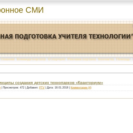
ронное СМИ
Главная
|
Команда портала
|
О портале
|
Реклама портала
|
Контакты
|
Помощь
|
нципы создания детских технопарков «Кванториум»
и
| Просмотров: 472 | Добавил:
PTV
| Дата:
18.01.2018
|
Комментарии (4)