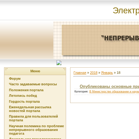
Элект
Меню
Главная
»
2018
»
Январь
»
18
Форум
Часто задаваемые вопросы
Опубликованы основные при
Положения портала
Категория:
В Министерстве образовании и наук
Летопись побед
Гордость портала
Еженедельная рассылка
новостей портала
Правила для пользователей
портала
Научная полемика по проблеме
непрерывного образования
педагога