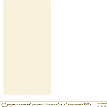
Все права 
© Учредитель и главный редактор - Атаулова Ольга Валентиновна 2007 -
автора и ег