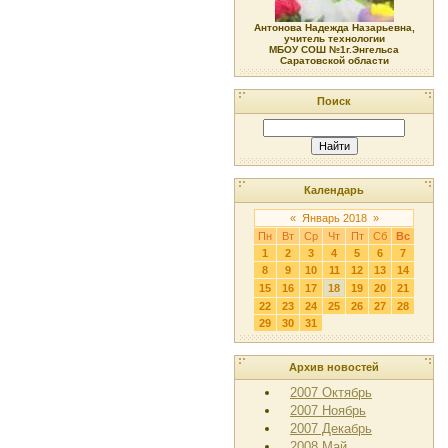
Антонова Надежда Назарьевна,
учитель технологии
МБОУ СОШ №1г.Энгельса
Саратовской области
Поиск
Календарь
«
Январь 2018
»
Пн
Вт
Ср
Чт
Пт
Сб
Вс
1
2
3
4
5
6
7
8
9
10
11
12
13
14
15
16
17
18
19
20
21
22
23
24
25
26
27
28
29
30
31
Архив новостей
2007 Октябрь
2007 Ноябрь
2007 Декабрь
2008 Май