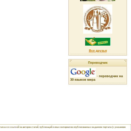
Все друзья
Переводчик
-
переводчик на
30 языков мира
ла и со ссылкой на авторов статей, публикаций и иных материалов опубликованных на данном портале (с указанием