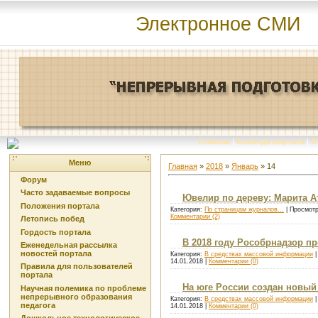
Электронное СМИ
Главная
|
Команда портала
|
О
Меню
Главная
»
2018
»
Январь
»
14
Форум
Часто задаваемые вопросы
Ювелир по дереву: Марита А
Положения портала
Категория:
По страницам журналов...
| Просмотр
Комментарии (2)
Летопись побед
Гордость портала
В 2018 году Рособрнадзор п
Еженедельная рассылка
новостей портала
Категория:
В средствах массовой информации
|
14.01.2018
|
Комментарии (0)
Правила для пользователей
портала
На юге России создан новы
Научная полемика по проблеме
непрерывного образования
Категория:
В средствах массовой информации
|
педагога
14.01.2018
|
Комментарии (0)