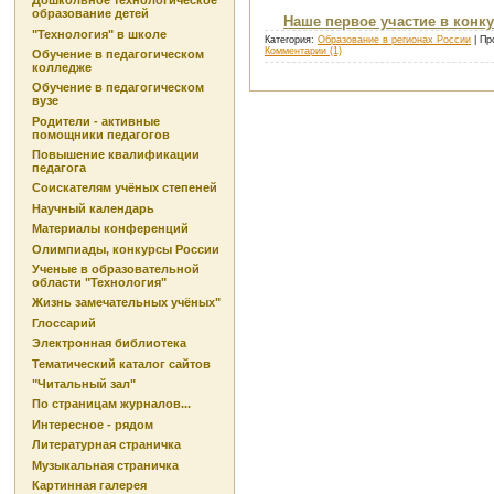
Дошкольное технологическое
образование детей
Наше первое участие в конкур
"Технология" в школе
Категория:
Образование в регионах России
| Пр
Комментарии (1)
Обучение в педагогическом
колледже
Обучение в педагогическом
вузе
Родители - активные
помощники педагогов
Повышение квалификации
педагога
Соискателям учёных степеней
Научный календарь
Материалы конференций
Олимпиады, конкурсы России
Ученые в образовательной
области "Технология"
Жизнь замечательных учёных"
Глоссарий
Электронная библиотека
Тематический каталог сайтов
"Читальный зал"
По страницам журналов...
Интересное - рядом
Литературная страничка
Музыкальная страничка
Картинная галерея