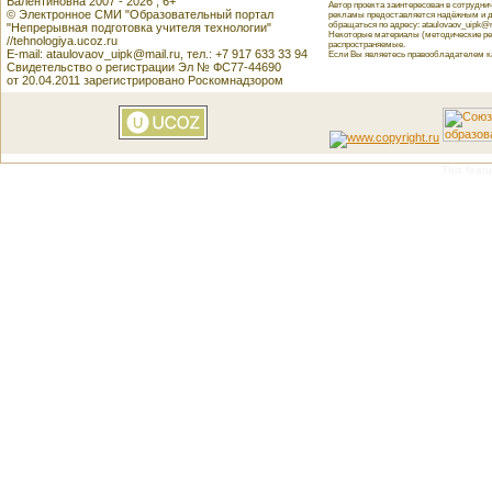
Валентиновна 2007 - 2026 , 6+
Автор проекта заинтересован в сотрудн
© Электронное СМИ "Образовательный портал
рекламы предоставляется надёжным и д
обращаться по адресу: ataulovaov_uipk@m
"Непрерывная подготовка учителя технологии"
Некоторые материалы (методические реко
//tehnologiya.ucoz.ru
распространяемые.
E-mail: ataulovaov_uipk@mail.ru, тел.: +7 917 633 33 94
Если Вы являетесь правообладателем как
Свидетельство о регистрации Эл № ФС77-44690
от 20.04.2011 зарегистрировано Роскомнадзором
This featu