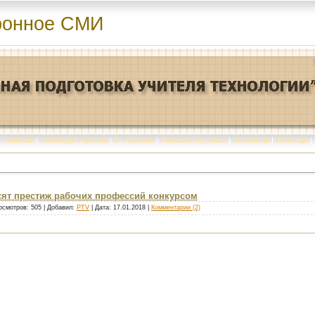
ронное СМИ
Главная
|
Команда портала
|
О портале
|
Реклама портала
|
Контакты
|
Помощь
|
сят престиж рабочих профессий конкурсом
осмотров: 505 | Добавил:
PTV
| Дата:
17.01.2018
|
Комментарии (2)