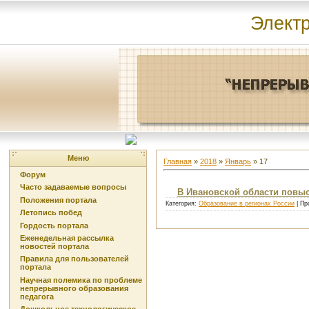
Элект
Меню
Главная
»
2018
»
Январь
»
17
Форум
Часто задаваемые вопросы
В Ивановской области повы
Положения портала
Категория:
Образование в регионах России
| Пр
Летопись побед
Гордость портала
Еженедельная рассылка
новостей портала
Правила для пользователей
портала
Научная полемика по проблеме
непрерывного образования
педагога