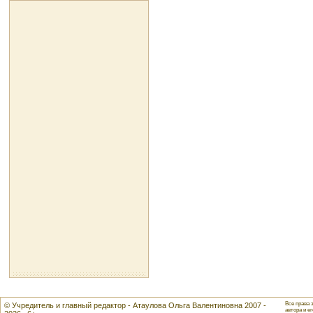
Все права 
© Учредитель и главный редактор - Атаулова Ольга Валентиновна 2007 -
автора и ег