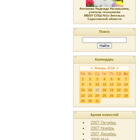
Антонова Надежда Назарьевна,
учитель технологии
МБОУ СОШ №1г.Энгельса
Саратовской области
Поиск
Календарь
«
Январь 2018
»
Пн
Вт
Ср
Чт
Пт
Сб
Вс
1
2
3
4
5
6
7
8
9
10
11
12
13
14
15
16
17
18
19
20
21
22
23
24
25
26
27
28
29
30
31
Архив новостей
2007 Октябрь
2007 Ноябрь
2007 Декабрь
2008 Май