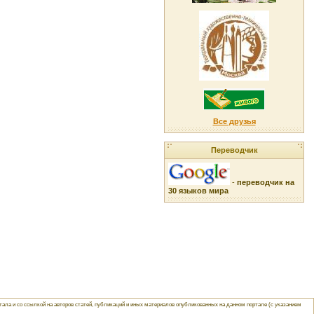
Все друзья
Переводчик
-
переводчик на
30 языков мира
ла и со ссылкой на авторов статей, публикаций и иных материалов опубликованных на данном портале (с указанием