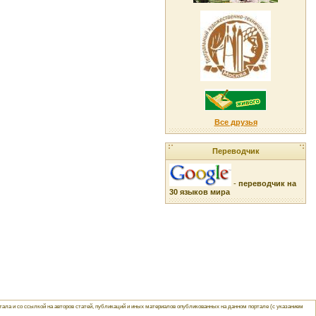
Все друзья
Переводчик
-
переводчик на
30 языков мира
ла и со ссылкой на авторов статей, публикаций и иных материалов опубликованных на данном портале (с указанием