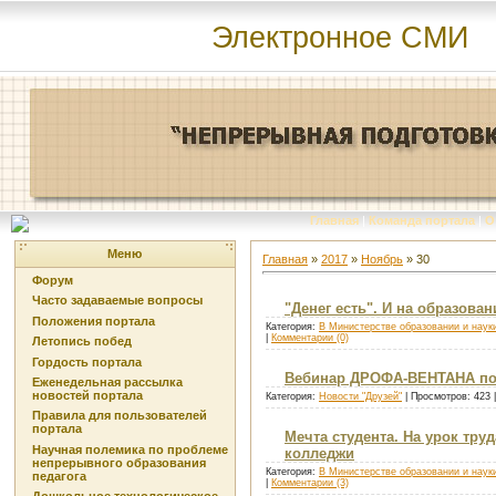
Электронное СМИ
Главная
|
Команда портала
|
О
Меню
Главная
»
2017
»
Ноябрь
»
30
Форум
Часто задаваемые вопросы
"Денег есть". И на образова
Положения портала
Категория:
В Министерстве образовании и наук
|
Комментарии (0)
Летопись побед
Гордость портала
Вебинар ДРОФА-ВЕНТАНА по
Еженедельная рассылка
новостей портала
Категория:
Новости "Друзей"
| Просмотров: 423 
Правила для пользователей
портала
Мечта студента. На урок тр
Научная полемика по проблеме
колледжи
непрерывного образования
Категория:
В Министерстве образовании и наук
педагога
|
Комментарии (3)