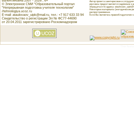
Валентиновна 2007 - 2026 , 6+
Автор проекта заинтересован в сотрудн
© Электронное СМИ "Образовательный портал
рекламы предоставляется надёжным и д
обращаться по адресу: ataulovaov_uipk@m
"Непрерывная подготовка учителя технологии"
Некоторые материалы (методические реко
//tehnologiya.ucoz.ru
распространяемые.
E-mail: ataulovaov_uipk@mail.ru, тел.: +7 917 633 33 94
Если Вы являетесь правообладателем как
Свидетельство о регистрации Эл № ФС77-44690
от 20.04.2011 зарегистрировано Роскомнадзором
This featu