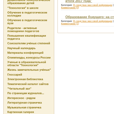
Дошкольное технологическое
итоги 2017 года"
образование детей
Категория:
В средствах массовой информации
|
"Технология" в школе
Комментарии (0)
Обучение в педагогическом
колледже
Образование будущего: на с
Обучение в педагогическом
Категория:
В средствах массовой информации
|
вузе
Комментарии (1)
Родители - активные
помощники педагогов
Повышение квалификации
педагога
Соискателям учёных степеней
Научный календарь
Материалы конференций
Олимпиады, конкурсы России
Ученые в образовательной
области "Технология"
Жизнь замечательных учёных"
Глоссарий
Электронная библиотека
Тематический каталог сайтов
"Читальный зал"
По страницам журналов...
Интересное - рядом
Литературная страничка
Музыкальная страничка
Картинная галерея