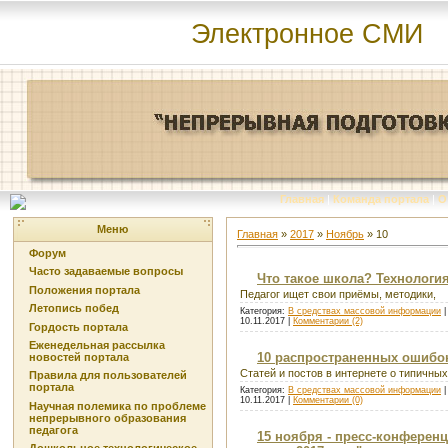
Электронное СМИ
Главная
|
Команда портала
|
О
Меню
Главная
»
2017
»
Ноябрь
»
10
Форум
Часто задаваемые вопросы
Что такое школа? Технологи
Положения портала
Педагог ищет свои приёмы, методики,
Летопись побед
Категория:
В средствах массовой информации
|
10.11.2017
|
Комментарии (2)
Гордость портала
Еженедельная рассылка
10 распространенных ошибо
новостей портала
Статей и постов в интернете о типичны
Правила для пользователей
портала
Категория:
В средствах массовой информации
|
10.11.2017
|
Комментарии (0)
Научная полемика по проблеме
непрерывного образования
педагога
15 ноября - пресс-конферен