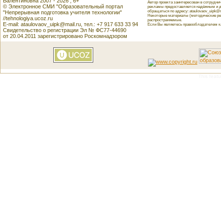
Валентиновна 2007 - 2026 , 6+
Автор проекта заинтересован в сотрудн
© Электронное СМИ "Образовательный портал
рекламы предоставляется надёжным и д
обращаться по адресу: ataulovaov_uipk@m
"Непрерывная подготовка учителя технологии"
Некоторые материалы (методические реко
//tehnologiya.ucoz.ru
распространяемые.
E-mail: ataulovaov_uipk@mail.ru, тел.: +7 917 633 33 94
Если Вы являетесь правообладателем как
Свидетельство о регистрации Эл № ФС77-44690
от 20.04.2011 зарегистрировано Роскомнадзором
This featu