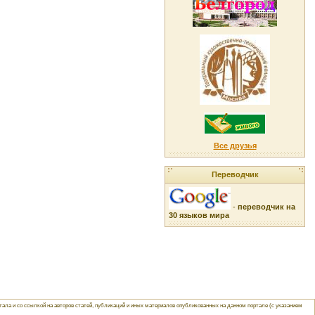
Все друзья
Переводчик
-
переводчик на
30 языков мира
ла и со ссылкой на авторов статей, публикаций и иных материалов опубликованных на данном портале (с указанием