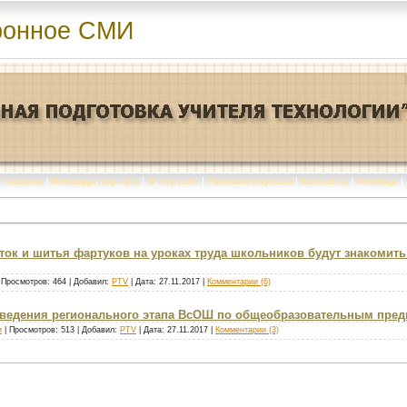
ронное СМИ
Главная
|
Команда портала
|
О портале
|
Реклама портала
|
Контакты
|
Помощь
|
ток и шитья фартуков на уроках труда школьников будут знакомит
 Просмотров: 464 | Добавил:
PTV
| Дата:
27.11.2017
|
Комментарии (6)
ведения регионального этапа ВсОШ по общеобразовательным предм
и
| Просмотров: 513 | Добавил:
PTV
| Дата:
27.11.2017
|
Комментарии (3)