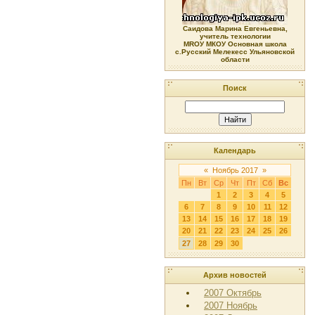
Саидова Марина Евгеньевна,
учитель технологии
МRОУ МКОУ Основная школа
с.Русский Мелекесс Ульяновской
области
Поиск
Календарь
«
Ноябрь 2017
»
Пн
Вт
Ср
Чт
Пт
Сб
Вс
1
2
3
4
5
6
7
8
9
10
11
12
13
14
15
16
17
18
19
20
21
22
23
24
25
26
27
28
29
30
Архив новостей
2007 Октябрь
2007 Ноябрь