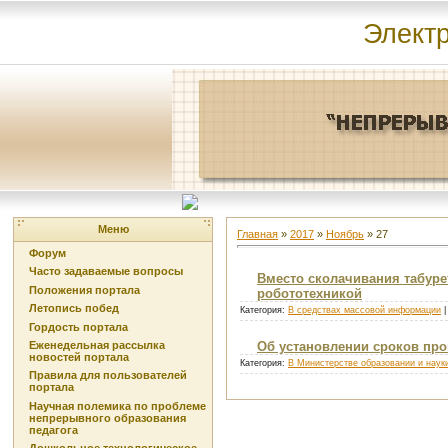
Элект
Меню
Главная
»
2017
»
Ноябрь
»
27
Форум
Часто задаваемые вопросы
Вместо сколачивания табуре
Положения портала
робототехникой
Летопись побед
Категория:
В средствах массовой информации
|
Гордость портала
Еженедельная рассылка
Об установлении сроков про
новостей портала
Категория:
В Министерстве образовании и наук
Правила для пользователей
портала
Научная полемика по проблеме
непрерывного образования
педагога