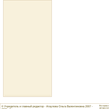
Все права 
© Учредитель и главный редактор - Атаулова Ольга Валентиновна 2007 -
автора и ег