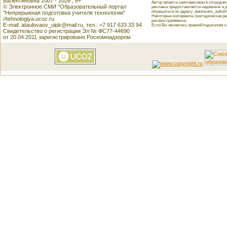
Валентиновна 2007 - 2026 , 6+
Автор проекта заинтересован в сотрудн
© Электронное СМИ "Образовательный портал
рекламы предоставляется надёжным и д
обращаться по адресу: ataulovaov_uipk@m
"Непрерывная подготовка учителя технологии"
Некоторые материалы (методические реко
//tehnologiya.ucoz.ru
распространяемые.
E-mail: ataulovaov_uipk@mail.ru, тел.: +7 917 633 33 94
Если Вы являетесь правообладателем как
Свидетельство о регистрации Эл № ФС77-44690
от 20.04.2011 зарегистрировано Роскомнадзором
This featu