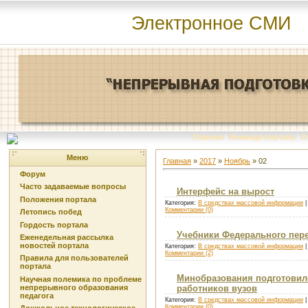
Электронное СМИ
Главная
|
Команда портала
|
О
Меню
Главная
»
2017
»
Ноябрь
»
02
Форум
Часто задаваемые вопросы
Интерфейс на вырост
Положения портала
Категория:
В средствах массовой информации
|
Комментарии (0)
Летопись побед
Гордость портала
Учебники Федерального пер
Еженедельная рассылка
новостей портала
Категория:
В средствах массовой информации
|
Комментарии (2)
Правила для пользователей
портала
Минобразования подготовило
Научная полемика по проблеме
непрерывного образования
работников вузов
педагога
Категория:
В средствах массовой информации
|
Комментарии (0)