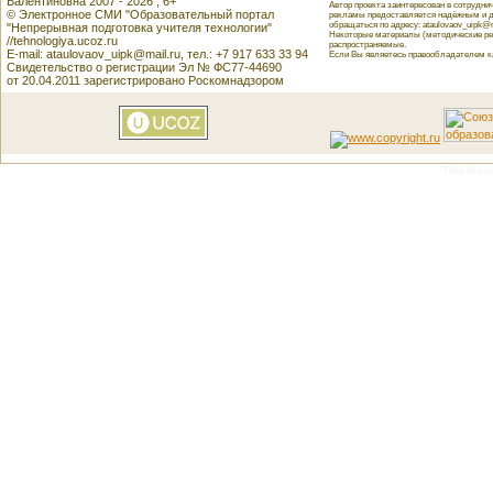
Валентиновна 2007 - 2026 , 6+
Автор проекта заинтересован в сотрудн
© Электронное СМИ "Образовательный портал
рекламы предоставляется надёжным и д
обращаться по адресу: ataulovaov_uipk@m
"Непрерывная подготовка учителя технологии"
Некоторые материалы (методические реко
//tehnologiya.ucoz.ru
распространяемые.
E-mail: ataulovaov_uipk@mail.ru, тел.: +7 917 633 33 94
Если Вы являетесь правообладателем как
Свидетельство о регистрации Эл № ФС77-44690
от 20.04.2011 зарегистрировано Роскомнадзором
This featu