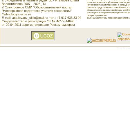
© Учредитель и главный редактор - Атаулова Ольга
иных материалов опубликованных на данн
Валентиновна 2007 - 2026 , 6+
Автор проекта заинтересован в сотрудн
© Электронное СМИ "Образовательный портал
рекламы предоставляется надёжным и д
обращаться по адресу: ataulovaov_uipk@m
"Непрерывная подготовка учителя технологии"
Некоторые материалы (методические реко
//tehnologiya.ucoz.ru
распространяемые.
E-mail: ataulovaov_uipk@mail.ru, тел.: +7 917 633 33 94
Если Вы являетесь правообладателем как
Свидетельство о регистрации Эл № ФС77-44690
от 20.04.2011 зарегистрировано Роскомнадзором
This featu