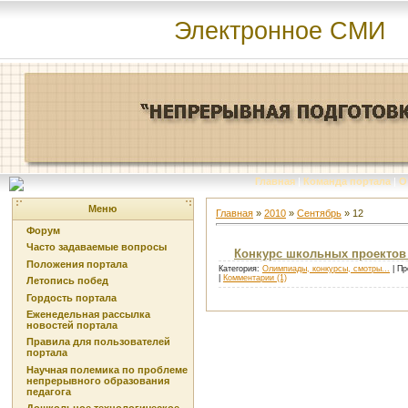
Электронное СМИ
Главная
|
Команда портала
|
О
Меню
Главная
»
2010
»
Сентябрь
»
12
Форум
Часто задаваемые вопросы
Конкурс школьных проектов 
Положения портала
Категория:
Олимпиады, конкурсы, смотры...
| Пр
|
Комментарии (1)
Летопись побед
Гордость портала
Еженедельная рассылка
новостей портала
Правила для пользователей
портала
Научная полемика по проблеме
непрерывного образования
педагога