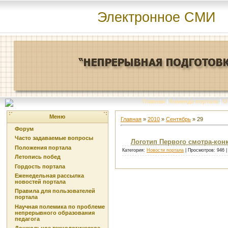
Электронное СМИ
Главная
|
Команда портала
|
О
Меню
Главная
»
2010
»
Сентябрь
»
29
Форум
Часто задаваемые вопросы
Логотип Первого смотра-кон
Положения портала
Категория:
Новости портала
| Просмотров: 946 
Летопись побед
Гордость портала
Еженедельная рассылка
новостей портала
Правила для пользователей
портала
Научная полемика по проблеме
непрерывного образования
педагога