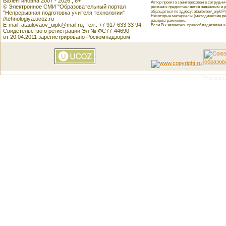
Валентиновна 2007 - 2026 , 6+
Автор проекта заинтересован в сотрудн
© Электронное СМИ "Образовательный портал
рекламы предоставляется надёжным и д
обращаться по адресу: ataulovaov_uipk@m
"Непрерывная подготовка учителя технологии"
Некоторые материалы (методические реко
//tehnologiya.ucoz.ru
распространяемые.
E-mail: ataulovaov_uipk@mail.ru, тел.: +7 917 633 33 94
Если Вы являетесь правообладателем как
Свидетельство о регистрации Эл № ФС77-44690
от 20.04.2011 зарегистрировано Роскомнадзором
This featu