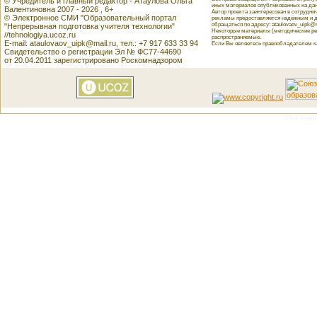
© Учредитель и главный редактор - Атаулова Ольга
иных материалов опубликованных на данн
Валентиновна 2007 - 2026 , 6+
Автор проекта заинтересован в сотрудн
© Электронное СМИ "Образовательный портал
рекламы предоставляется надёжным и д
обращаться по адресу: ataulovaov_uipk@m
"Непрерывная подготовка учителя технологии"
Некоторые материалы (методические реко
//tehnologiya.ucoz.ru
распространяемые.
E-mail: ataulovaov_uipk@mail.ru, тел.: +7 917 633 33 94
Если Вы являетесь правообладателем как
Свидетельство о регистрации Эл № ФС77-44690
от 20.04.2011 зарегистрировано Роскомнадзором
This featu