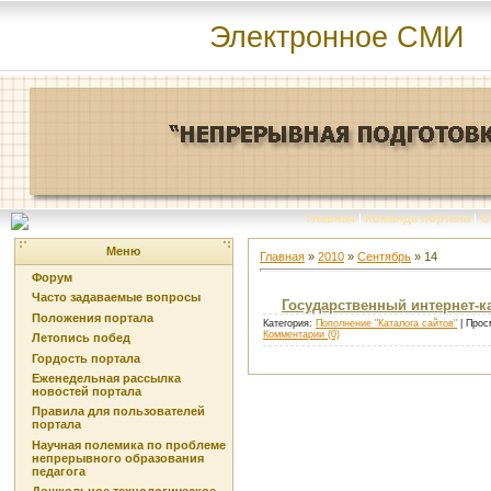
Электронное СМИ
Главная
|
Команда портала
|
О
Меню
Главная
»
2010
»
Сентябрь
»
14
Форум
Часто задаваемые вопросы
Государственный интернет-ка
Положения портала
Категория:
Пополнение "Каталога сайтов"
| Прос
Комментарии (0)
Летопись побед
Гордость портала
Еженедельная рассылка
новостей портала
Правила для пользователей
портала
Научная полемика по проблеме
непрерывного образования
педагога