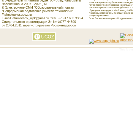
© Учредитель и главный редактор - Атаулова Ольга
иных материалов опубликованных на данн
Валентиновна 2007 - 2026 , 6+
Автор проекта заинтересован в сотрудн
© Электронное СМИ "Образовательный портал
рекламы предоставляется надёжным и д
обращаться по адресу: ataulovaov_uipk@m
"Непрерывная подготовка учителя технологии"
Некоторые материалы (методические реко
//tehnologiya.ucoz.ru
распространяемые.
E-mail: ataulovaov_uipk@mail.ru, тел.: +7 917 633 33 94
Если Вы являетесь правообладателем как
Свидетельство о регистрации Эл № ФС77-44690
от 20.04.2011 зарегистрировано Роскомнадзором
This featu