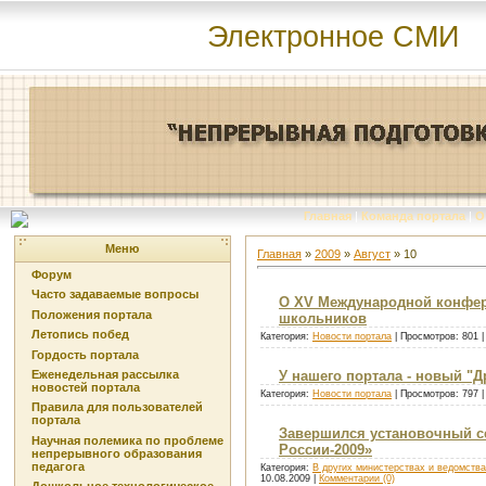
Электронное СМИ
Главная
|
Команда портала
|
О
Меню
Главная
»
2009
»
Август
»
10
Форум
Часто задаваемые вопросы
О XV Международной конфер
Положения портала
школьников
Летопись побед
Категория:
Новости портала
| Просмотров: 801 
Гордость портала
Еженедельная рассылка
У нашего портала - новый "Др
новостей портала
Категория:
Новости портала
| Просмотров: 797 
Правила для пользователей
портала
Завершился установочный се
Научная полемика по проблеме
России-2009»
непрерывного образования
педагога
Категория:
В других министерствах и ведомств
10.08.2009
|
Комментарии (0)