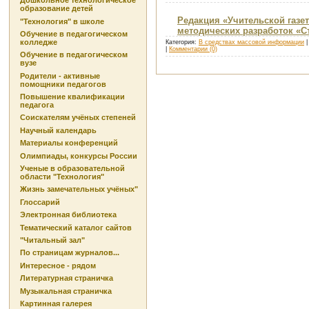
Дошкольное технологическое
образование детей
Редакция «Учительской газе
"Технология" в школе
методических разработок «С
Обучение в педагогическом
колледже
Категория:
В средствах массовой информации
|
|
Комментарии (0)
Обучение в педагогическом
вузе
Родители - активные
помощники педагогов
Повышение квалификации
педагога
Соискателям учёных степеней
Научный календарь
Материалы конференций
Олимпиады, конкурсы России
Ученые в образовательной
области "Технология"
Жизнь замечательных учёных"
Глоссарий
Электронная библиотека
Тематический каталог сайтов
"Читальный зал"
По страницам журналов...
Интересное - рядом
Литературная страничка
Музыкальная страничка
Картинная галерея