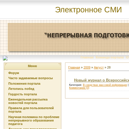
Электронное СМИ
Главная
|
Команда портала
|
О
Меню
Главная
»
2009
»
Август
»
28
Форум
Часто задаваемые вопросы
Новый журнал о Всероссийс
Положения портала
Категория:
В средствах массовой информации
|
Комментарии (0)
Летопись побед
Гордость портала
Еженедельная рассылка
новостей портала
Правила для пользователей
портала
Научная полемика по проблеме
непрерывного образования
педагога