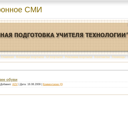
ронное СМИ
Главная
|
Команда портала
|
О портале
|
Реклама портала
|
Контакты
|
Помощь
|
зее обуви
| Добавил:
AOV
| Дата:
16.08.2009
|
Комментарии (0)