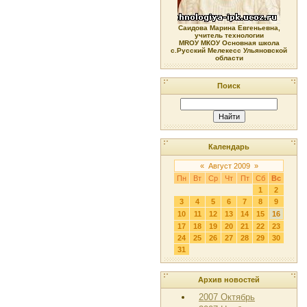
Саидова Марина Евгеньевна,
учитель технологии
МRОУ МКОУ Основная школа
с.Русский Мелекесс Ульяновской
области
Поиск
Календарь
«
Август 2009
»
Пн
Вт
Ср
Чт
Пт
Сб
Вс
1
2
3
4
5
6
7
8
9
10
11
12
13
14
15
16
17
18
19
20
21
22
23
24
25
26
27
28
29
30
31
Архив новостей
2007 Октябрь