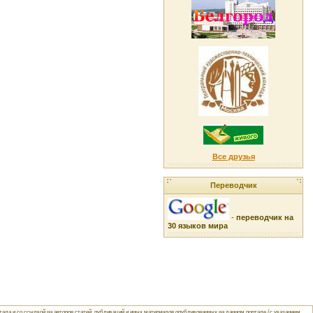
Все друзья
Переводчик
-
переводчик на
30 языков мира
ла и со ссылкой на авторов статей, публикаций и иных материалов опубликованных на данном портале (с указанием