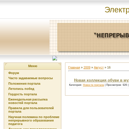
Элект
Меню
Главная
»
2009
»
Август
»
16
Форум
Часто задаваемые вопросы
Новая коллекция обуви в му
Положения портала
Категория:
Новости портала
| Просмотров: 926 
Летопись побед
Гордость портала
Еженедельная рассылка
новостей портала
Правила для пользователей
портала
Научная полемика по проблеме
непрерывного образования
педагога