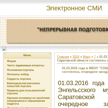
Электронное СМИ
Главная
|
Команда портала
|
О
Меню
Главная
»
2016
»
Март
»
7
» 01.03
Саратовской области состоялось
Форум
Часто задаваемые вопросы
01.03.2016 года в МБОУ "СО
Положения портала
состоялось очередное засе
Летопись побед
Гордость портала
01.03.2016 го
Еженедельная рассылка
новостей портала
Энгельсского м
Правила для пользователей
портала
Саратовской 
Научная полемика по проблеме
непрерывного образования
очередное за
педагога