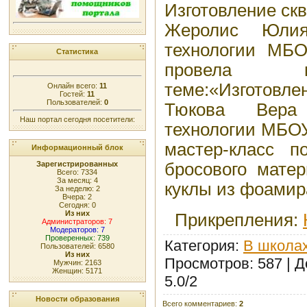
Изготовление скв
Жеролис Юлия
технологии МБ
Статистика
провела м
теме:«Изготовле
Онлайн всего:
11
Гостей:
11
Пользователей:
0
Тюкова Вера 
Наш портал сегодня посетители:
технологии МБО
мастер-класс п
Информационный блок
бросового матер
Зарегистрированных
Всего: 7334
За месяц: 4
куклы из фоамир
За неделю: 2
Вчера: 2
Сегодня: 0
Из них
Прикрепления
:
Администраторов: 7
Модераторов: 7
Проверенных: 739
Категория
:
В школах
Пользователей: 6580
Из них
Просмотров
: 587 |
Д
Мужчин: 2163
Женщин: 5171
5.0
/
2
Новости образования
Всего комментариев
:
2