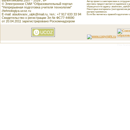
Валентиновна 2007 - 2026 , 6+
Автор проекта заинтересован в сотрудн
© Электронное СМИ "Образовательный портал
рекламы предоставляется надёжным и д
обращаться по адресу: ataulovaov_uipk@m
"Непрерывная подготовка учителя технологии"
Некоторые материалы (методические реко
//tehnologiya.ucoz.ru
распространяемые.
E-mail: ataulovaov_uipk@mail.ru, тел.: +7 917 633 33 94
Если Вы являетесь правообладателем как
Свидетельство о регистрации Эл № ФС77-44690
от 20.04.2011 зарегистрировано Роскомнадзором
This featu