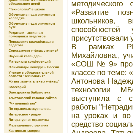
Дошкольное технологическое
методического 
образование детей
"Технология" в школе
«Развитие позн
Обучение в педагогическом
колледже
школьников, в
Обучение в педагогическом
способностей
вузе
Родители - активные
присутствовали у
помощники педагогов
Повышение квалификации
В рамках Р
педагога
Соискателям учёных степеней
Михайловна., уч
Научный календарь
«СОШ № 9» пров
Материалы конференций
Олимпиады, конкурсы России
классе по теме: 
Ученые в образовательной
области "Технология"
Антонова Надежд
Жизнь замечательных учёных"
Глоссарий
технологии
Электронная библиотека
выступила с 
Тематический каталог сайтов
"Читальный зал"
работы "Нетрад
По страницам журналов...
на уроках и во
Интересное - рядом
Литературная страничка
средство социал
Музыкальная страничка
Андреева Татья
Картинная галерея