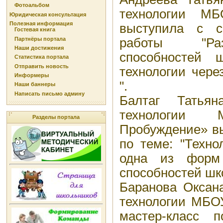
Фотоальбом
технологии
Юридическая консультация
Полезная информация
выступила с 
Гостевая книга
Партнёры портала
работы "Раз
Наши достижения
способностей 
Статистика портала
Отправить новость
технологии чере
Информеры
".
Наши баннеры
Написать письмо админу
Балтаг Татьян
технологи
Разделы портала
Пробуждение» в
по теме: "Техно
одна из форм 
способностей шк
Баранова Оксана
технологии МБ
мастер-класс 