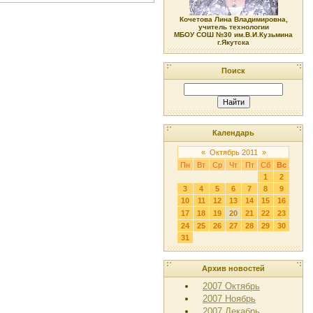
Кочетова Лина Владимировна,
учитель технологии
МБОУ СОШ №30 им.В.И.Кузьмина
г.Якутска
Поиск
Календарь
«
Октябрь 2011
»
Пн
Вт
Ср
Чт
Пт
Сб
Вс
1
2
3
4
5
6
7
8
9
10
11
12
13
14
15
16
17
18
19
20
21
22
23
24
25
26
27
28
29
30
31
Архив новостей
2007 Октябрь
2007 Ноябрь
2007 Декабрь