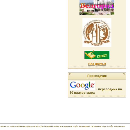
Все друзья
Переводчик
-
переводчик на
30 языков мира
ла и со ссылкой на авторов статей, публикаций и иных материалов опубликованных на данном портале (с указанием