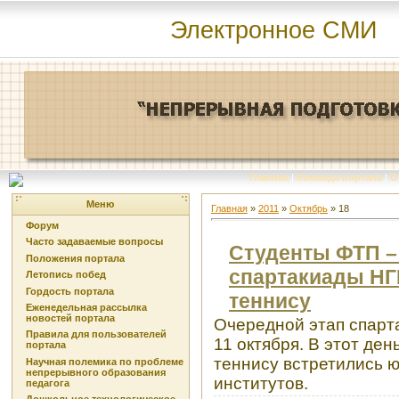
Электронное СМИ
Главная
|
Команда портала
|
О
Меню
Главная
»
2011
»
Октябрь
»
18
Форум
Часто задаваемые вопросы
Студенты ФТП –
Положения портала
спартакиады НГ
Летопись побед
Гордость портала
теннису
Еженедельная рассылка
новостей портала
Очередной этап спарт
Правила для пользователей
11 октября. В этот де
портала
теннису встретились 
Научная полемика по проблеме
непрерывного образования
институтов.
педагога