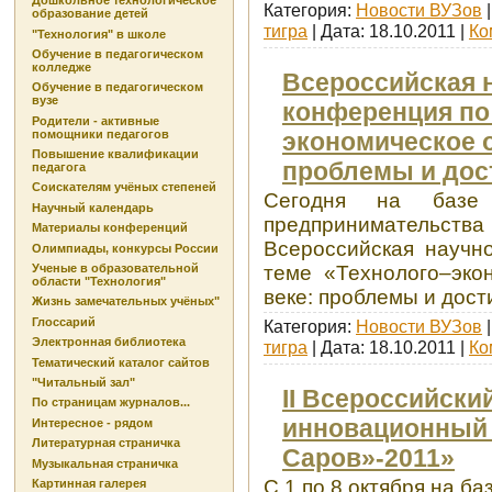
Дошкольное технологическое
Категория:
Новости ВУЗов
|
образование детей
тигра
| Дата:
18.10.2011
|
Ко
"Технология" в школе
Обучение в педагогическом
колледже
Всероссийская 
Обучение в педагогическом
вузе
конференция по
Родители - активные
помощники педагогов
экономическое о
Повышение квалификации
проблемы и дос
педагога
Соискателям учёных степеней
Сегодня на базе 
Научный календарь
предпринимател
Материалы конференций
Всероссийская научно
Олимпиады, конкурсы России
Ученые в образовательной
теме «Технолого–эко
области "Технология"
веке: проблемы и дост
Жизнь замечательных учёных"
Глоссарий
Категория:
Новости ВУЗов
|
Электронная библиотека
тигра
| Дата:
18.10.2011
|
Ко
Тематический каталог сайтов
"Читальный зал"
II Всероссийск
По страницам журналов...
инновационный 
Интересное - рядом
Литературная страничка
Саров»-2011»
Музыкальная страничка
С 1 по 8 октября на б
Картинная галерея