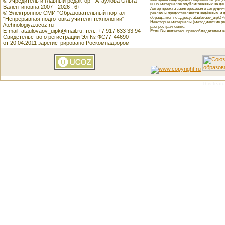
© Учредитель и главный редактор - Атаулова Ольга
иных материалов опубликованных на данн
Валентиновна 2007 - 2026 , 6+
Автор проекта заинтересован в сотрудн
© Электронное СМИ "Образовательный портал
рекламы предоставляется надёжным и д
обращаться по адресу: ataulovaov_uipk@m
"Непрерывная подготовка учителя технологии"
Некоторые материалы (методические реко
//tehnologiya.ucoz.ru
распространяемые.
E-mail: ataulovaov_uipk@mail.ru, тел.: +7 917 633 33 94
Если Вы являетесь правообладателем как
Свидетельство о регистрации Эл № ФС77-44690
от 20.04.2011 зарегистрировано Роскомнадзором
This featu