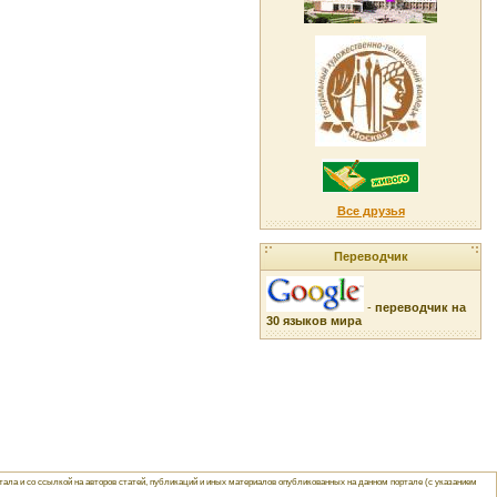
Все друзья
Переводчик
-
переводчик на
30 языков мира
ла и со ссылкой на авторов статей, публикаций и иных материалов опубликованных на данном портале (с указанием