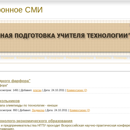
ронное СМИ
Главная
|
Команда портала
|
О портале
|
Реклама портала
|
Контакты
|
Помощь
|
одного фарфора"
фора"
осмотров: 1491 | Добавил:
ялатан
| Дата:
24.10.2011
|
Комментарии (2)
кольников
апа олимпиады по технологии - юноши
осмотров: 893 | Добавил:
Людмилка
| Дата:
24.10.2011
|
Комментарии (2)
хнолого-экономического образования
ии и предпринимательства НГПУ проходит Всероссийская научно-практическая конфер
стижения».