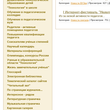
Дошкольное технологическое
образование детей
Категория:
Новости ВУЗов
| Просмотров: 627 | 
"Технология" в школе
I Интернет-фестиваль "Недел
Обучение в педагогическом
колледже
Из-за низкой активности педагогов...
Обучение в педагогическом
Категория:
Новости портала
| Просмотров: 751 
вузе
Родители - активные
помощники педагогов
Повышение квалификации
педагога
Соискателям учёных степеней
Научный календарь
Материалы конференций
Олимпиады, конкурсы России
Ученые в образовательной
области "Технология"
Жизнь замечательных учёных"
Глоссарий
Электронная библиотека
Тематический каталог сайтов
"Читальный зал"
По страницам журналов...
Интересное - рядом
Литературная страничка
Музыкальная страничка
Картинная галерея