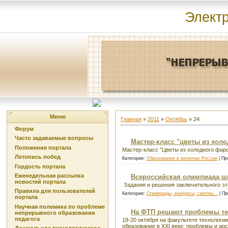
Элект
Меню
Главная
»
2011
»
Октябрь
»
24
Форум
Часто задаваемые вопросы
Мастер-класс "цветы из хол
Положения портала
Мастер-класс "Цветы из холодного фар
Летопись побед
Категория:
Образование в регионах России
| Пр
Гордость портала
Еженедельная рассылка
Всероссийская олимпиада ш
новостей портала
Задания и решения заключительного эт
Правила для пользователей
Категория:
Олимпиады, конкурсы, смотры...
| Пр
портала
Научная полемика по проблеме
На ФТП решают проблемы те
непрерывного образования
педагога
18-20 октября на факультете технолог
образование в XXI веке: проблемы и до