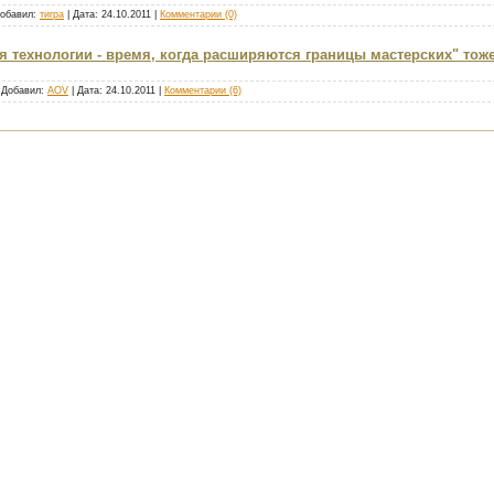
Добавил:
тигра
| Дата:
24.10.2011
|
Комментарии (0)
я технологии - время, когда расширяются границы мастерских" тоже 
| Добавил:
AOV
| Дата:
24.10.2011
|
Комментарии (6)