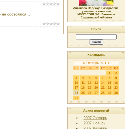
Антонова Надежда Назарьевна,
учитель технологии
не состоялся...
МБОУ СОШ №1г.Энгельса
Саратовской области
Поиск
Календарь
«
Октябрь 2011
»
Пн
Вт
Ср
Чт
Пт
Сб
Вс
1
2
3
4
5
6
7
8
9
10
11
12
13
14
15
16
17
18
19
20
21
22
23
24
25
26
27
28
29
30
31
Архив новостей
2007 Октябрь
2007 Ноябрь
2007 Декабрь