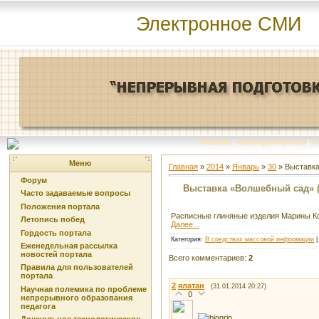
Электронное СМИ
Главная
|
Команда портала
|
О
Меню
Главная
»
2014
»
Январь
»
30
» Выставка
Форум
Выставка «Волшебный сад» (
Часто задаваемые вопросы
Положения портала
Расписные глиняные изделия Марины Ко
Летопись побед
Далее...
Гордость портала
Категория
:
В средствах массовой информации
Еженедельная рассылка
новостей портала
Всего комментариев
:
2
Правила для пользователей
портала
2
ялатан
(31.01.2014 20:27)
Научная полемика по проблеме
0
непрерывного образования
педагога