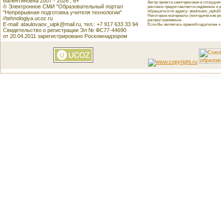
Валентиновна 2007 - 2026 , 6+
Автор проекта заинтересован в сотрудн
© Электронное СМИ "Образовательный портал
рекламы предоставляется надёжным и д
обращаться по адресу: ataulovaov_uipk@m
"Непрерывная подготовка учителя технологии"
Некоторые материалы (методические реко
//tehnologiya.ucoz.ru
распространяемые.
E-mail: ataulovaov_uipk@mail.ru, тел.: +7 917 633 33 94
Если Вы являетесь правообладателем как
Свидетельство о регистрации Эл № ФС77-44690
от 20.04.2011 зарегистрировано Роскомнадзором
This featu