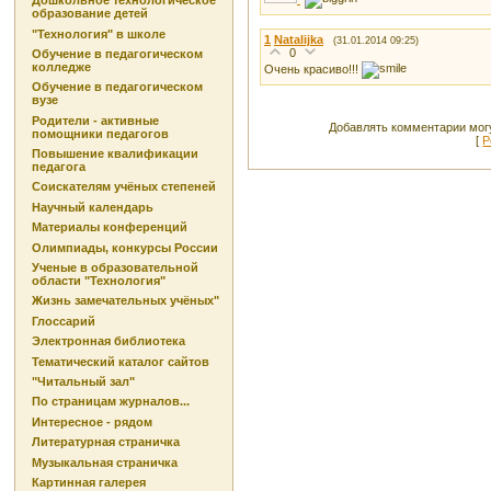
Дошкольное технологическое
образование детей
"Технология" в школе
1
Natalijka
(31.01.2014 09:25)
0
Обучение в педагогическом
колледже
Очень красиво!!!
Обучение в педагогическом
вузе
Родители - активные
Добавлять комментарии могу
помощники педагогов
[
Р
Повышение квалификации
педагога
Соискателям учёных степеней
Научный календарь
Материалы конференций
Олимпиады, конкурсы России
Ученые в образовательной
области "Технология"
Жизнь замечательных учёных"
Глоссарий
Электронная библиотека
Тематический каталог сайтов
"Читальный зал"
По страницам журналов...
Интересное - рядом
Литературная страничка
Музыкальная страничка
Картинная галерея