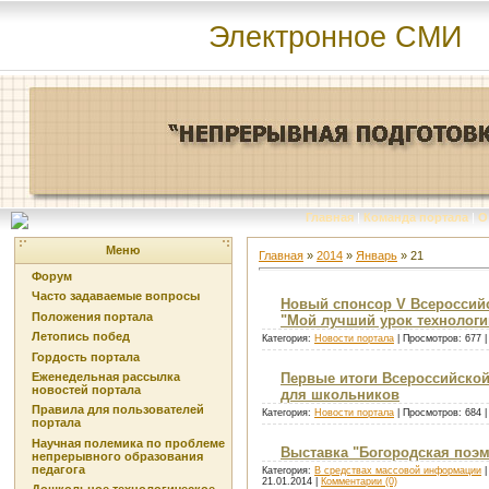
Электронное СМИ
Главная
|
Команда портала
|
О
Меню
Главная
»
2014
»
Январь
»
21
Форум
Часто задаваемые вопросы
Новый спонсор V Всероссийс
Положения портала
"Мой лучший урок технологи
Летопись побед
Категория:
Новости портала
| Просмотров: 677 
Гордость портала
Еженедельная рассылка
Первые итоги Всероссийской
новостей портала
для школьников
Правила для пользователей
Категория:
Новости портала
| Просмотров: 684 
портала
Научная полемика по проблеме
Выставка "Богородская поэм
непрерывного образования
педагога
Категория:
В средствах массовой информации
|
21.01.2014
|
Комментарии (0)