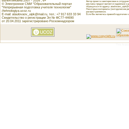
Валентиновна 2007 - 2026 , 6+
Автор проекта заинтересован в сотрудн
© Электронное СМИ "Образовательный портал
рекламы предоставляется надёжным и д
обращаться по адресу: ataulovaov_uipk@m
"Непрерывная подготовка учителя технологии"
Некоторые материалы (методические реко
//tehnologiya.ucoz.ru
распространяемые.
E-mail: ataulovaov_uipk@mail.ru, тел.: +7 917 633 33 94
Если Вы являетесь правообладателем как
Свидетельство о регистрации Эл № ФС77-44690
от 20.04.2011 зарегистрировано Роскомнадзором
This featu