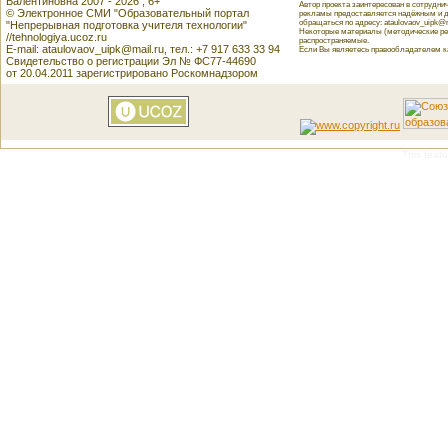
Валентиновна 2007 - 2026 , 6+
Автор проекта заинтересован в сотрудн
© Электронное СМИ "Образовательный портал
рекламы предоставляется надёжным и д
обращаться по адресу: ataulovaov_uipk@m
"Непрерывная подготовка учителя технологии"
Некоторые материалы (методические реко
//tehnologiya.ucoz.ru
распространяемые.
E-mail: ataulovaov_uipk@mail.ru, тел.: +7 917 633 33 94
Если Вы являетесь правообладателем как
Свидетельство о регистрации Эл № ФС77-44690
от 20.04.2011 зарегистрировано Роскомнадзором
This featu