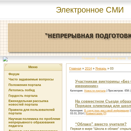
Электронное СМИ
Главная
|
Команда портала
|
О
Меню
Главная
»
2014
»
Январь
»
03
Форум
Часто задаваемые вопросы
Участникам викторины «Без б
Положения портала
именинник»
Летопись побед
Категория:
Новости портала
| Просмотров: 658 
Гордость портала
Еженедельная рассылка
На совместном Съезде обра
новостей портала
Порядок олимпиад для шко
Правила для пользователей
Категория:
В средствах массовой информации
|
портала
03.01.2014
|
Комментарии (0)
Научная полемика по проблеме
непрерывного образования
“Облако” вместо учителя?
педагога
Первая в мире “Школа в облаке” открыл