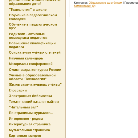
Дошкольное технологическое
Категория:
Образование за рубежом
| Просмотро
образование детей
Комментарии (0)
"Технология" в школе
Обучение в педагогическом
колледже
Обучение в педагогическом
вузе
Родители - активные
помощники педагогов
Повышение квалификации
педагога
Соискателям учёных степеней
Научный календарь
Материалы конференций
Олимпиады, конкурсы России
Ученые в образовательной
области "Технология"
Жизнь замечательных учёных"
Глоссарий
Электронная библиотека
Тематический каталог сайтов
"Читальный зал"
По страницам журналов...
Интересное - рядом
Литературная страничка
Музыкальная страничка
Картинная галерея