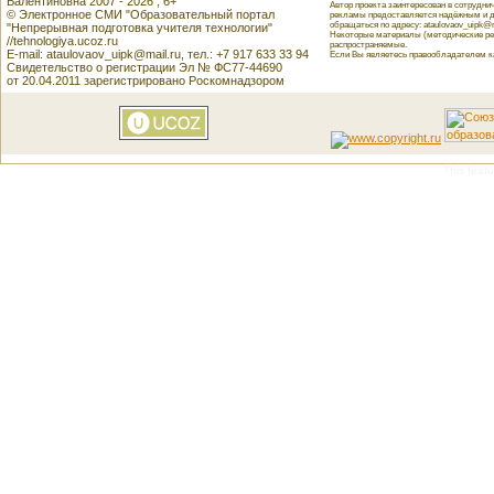
Валентиновна 2007 - 2026 , 6+
Автор проекта заинтересован в сотрудн
© Электронное СМИ "Образовательный портал
рекламы предоставляется надёжным и д
обращаться по адресу: ataulovaov_uipk@m
"Непрерывная подготовка учителя технологии"
Некоторые материалы (методические реко
//tehnologiya.ucoz.ru
распространяемые.
E-mail: ataulovaov_uipk@mail.ru, тел.: +7 917 633 33 94
Если Вы являетесь правообладателем как
Свидетельство о регистрации Эл № ФС77-44690
от 20.04.2011 зарегистрировано Роскомнадзором
This featu