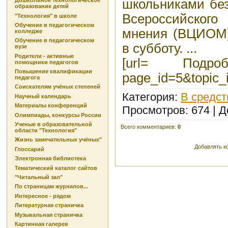
школьниками без
Дошкольное технологическое
образование детей
Всероссийског
"Технология" в школе
Обучение в педагогическом
мнения (ВЦИОМ),
колледже
Обучение в педагогическом
в субботу. ...
вузе
Родители - активные
[url= Подробне
помощники педагогов
Повышение квалификации
page_id=5&topic_
педагога
Соискателям учёных степеней
Категория
:
В средс
Научный календарь
Материалы конференций
Просмотров
: 674 |
Д
Олимпиады, конкурсы России
Ученые в образовательной
Всего комментариев
:
0
области "Технология"
Жизнь замечательных учёных"
Добавлять к
Глоссарий
Электронная библиотека
Тематический каталог сайтов
"Читальный зал"
По страницам журналов...
Интересное - рядом
Литературная страничка
Музыкальная страничка
Картинная галерея