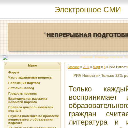
Электронное СМИ
Главная
|
Команда портала
|
О
Меню
Главная
»
2011
»
Март
»
6
» РИА Новости
Форум
РИА Новости> Только 22% ро
Часто задаваемые вопросы
Положения портала
Только кажды
Летопись побед
Гордость портала
воспринимает 
Еженедельная рассылка
новостей портала
образовательног
Правила для пользователей
портала
граждан счита
Научная полемика по проблеме
непрерывного образования
литература и 
педагога