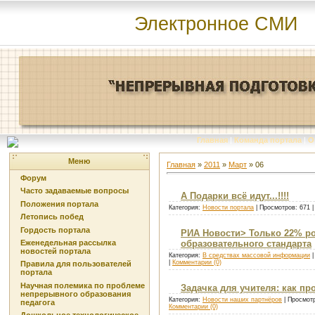
Электронное СМИ
Главная
|
Команда портала
|
О
Меню
Главная
»
2011
»
Март
»
06
Форум
Часто задаваемые вопросы
А Подарки всё идут...!!!!
Положения портала
Категория:
Новости портала
| Просмотров: 671 
Летопись побед
Гордость портала
РИА Новости> Только 22% р
Еженедельная рассылка
образовательного стандарта
новостей портала
Категория:
В средствах массовой информации
|
|
Комментарии (0)
Правила для пользователей
портала
Научная полемика по проблеме
Задачка для учителя: как пр
непрерывного образования
Категория:
Новости наших партнёров
| Просмотр
педагога
Комментарии (0)