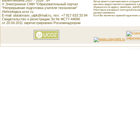
Валентиновна 2007 - 2026 , 6+
Автор проекта заинтересован в сотрудн
© Электронное СМИ "Образовательный портал
рекламы предоставляется надёжным и д
обращаться по адресу: ataulovaov_uipk@m
"Непрерывная подготовка учителя технологии"
Некоторые материалы (методические реко
//tehnologiya.ucoz.ru
распространяемые.
E-mail: ataulovaov_uipk@mail.ru, тел.: +7 917 633 33 94
Если Вы являетесь правообладателем как
Свидетельство о регистрации Эл № ФС77-44690
от 20.04.2011 зарегистрировано Роскомнадзором
This featu