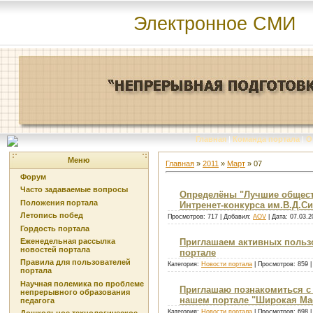
Электронное СМИ
Главная
|
Команда портала
|
О
Меню
Главная
»
2011
»
Март
»
07
Форум
Часто задаваемые вопросы
Определёны "Лучшие общест
Положения портала
Интренет-конкурса им.В.Д.С
Летопись побед
Просмотров: 717 | Добавил:
AOV
| Дата:
07.03.2
Гордость портала
Еженедельная рассылка
Приглашаем активных пользо
новостей портала
портале
Правила для пользователей
Категория:
Новости портала
| Просмотров: 859 
портала
Научная полемика по проблеме
Приглашаю познакомиться с
непрерывного образования
нашем портале "Широкая Ма
педагога
Категория:
Новости портала
| Просмотров: 698 