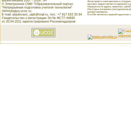
Валентиновна 2007 - 2026 , 6+
Автор проекта заинтересован в сотрудн
© Электронное СМИ "Образовательный портал
рекламы предоставляется надёжным и д
обращаться по адресу: ataulovaov_uipk@m
"Непрерывная подготовка учителя технологии"
Некоторые материалы (методические реко
//tehnologiya.ucoz.ru
распространяемые.
E-mail: ataulovaov_uipk@mail.ru, тел.: +7 917 633 33 94
Если Вы являетесь правообладателем как
Свидетельство о регистрации Эл № ФС77-44690
от 20.04.2011 зарегистрировано Роскомнадзором
This featu