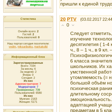
пришли к единой труд
20
PTV
(03.02.2017 22:44
Статистика
0
Онлайн всего:
2
Следует отметить,
Гостей:
2
Пользователей:
0
изучение техноло
десятилетия ( 1-4 к
Наш портал сегодня посетители:
vedim
,
miksariboiko
,
markakolld
ч., 8 – 1 ч., в 9 кл.
Психофизиологиче
Информационный блок
6 класса значите
Зарегистрированных
школьников. Их х
Всего: 7334
За месяц: 6
умственной работ
За неделю: 2
Вчера: 0
утомляемость (= 
Сегодня: 2
Из них
большой объём но
Администраторов: 7
Модераторов: 7
психическая раним
Проверенных: 739
Пользователей: 6580
длительному соср
Из них
эмоциональность.
Мужчин: 2163
Женщин: 5171
адаптацией учащи
предметам в 5 кла