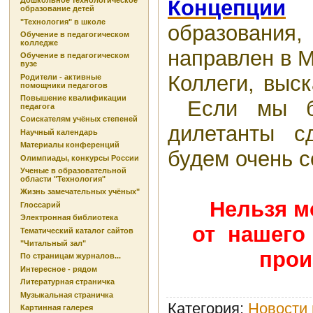
Концепции
т
Дошкольное технологическое
образование детей
"Технология" в школе
образовани
Обучение в педагогическом
колледже
направлен в М
Обучение в педагогическом
вузе
Коллеги, выс
Родители - активные
помощники педагогов
Повышение квалификации
Если мы бу
педагога
Соискателям учёных степеней
дилетанты с
Научный календарь
Материалы конференций
будем очень с
Олимпиады, конкурсы России
Ученые в образовательной
области "Технология"
Жизнь замечательных учёных"
Нельзя м
Глоссарий
Электронная библиотека
от
нашего 
Тематический каталог сайтов
"Читальный зал"
прои
По страницам журналов...
Интересное - рядом
Литературная страничка
Музыкальная страничка
Категория
:
Новости 
Картинная галерея