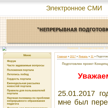
Электронное СМИ
Главная
|
Команда портала
|
О
Меню
Главная
»
2017
»
Январь
»
31
» Подготов
Форум
Подготовлен проект Концепц
Часто задаваемые вопросы
Положения портала
Уважае
Летопись побед
Гордость портала
Еженедельная рассылка
новостей портала
Правила для пользователей
25.01.2017 г
портала
Научная полемика по проблеме
мне был пере
непрерывного образования
педагога