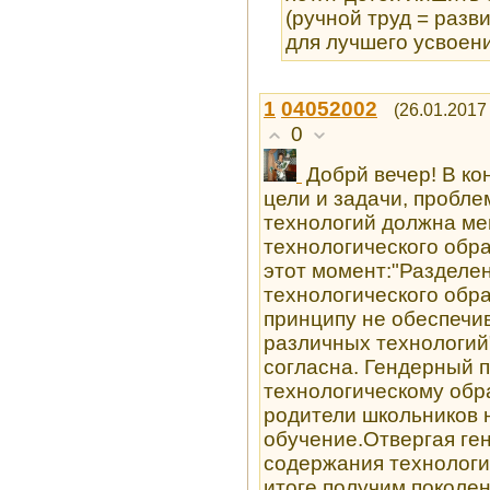
(ручной труд = раз
для лучшего усвоения
1
04052002
(26.01.2017
0
Добрй вечер! В к
цели и задачи, пробл
технологий должна ме
технологического обра
этот момент:"
Разделе
технологического обр
принципу не обеспечи
различных технологий"
согласна.
Гендерный п
технологическому обра
родители школьников 
обучение.Отвергая ге
содержания технологи
итоге получим поколен