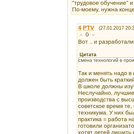
"трудовое обучение" и
По-моему, нужна конце
4
PTV
(27.01.2017 20:
0
Вот .. и разработали
Цитата
смена технологий в про
Так и менять надо в
должен быть краткий 
В школе должны изуча
Неслучайно, лучшие
производства с выс
советское время те,
техникума. У них б
практика = работа н
готовили организато
хотят детей лишить