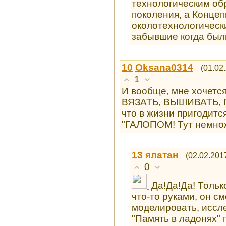
технологическим о
поколения, а Конце
околотехнологическ
забывшие когда были
10
Oksana0314
(01.02
1
И вообще, мне хочет
ВЯЗАТЬ, ВЫШИВАТЬ, Г
что в жизни пригодитс
"ГАЛОПОМ! Тут немнож
13
ялатан
(02.02.201
0
Да!Да!Да! Тольк
что-то руками, он с
моделировать, иссле
"Память в ладонях" 