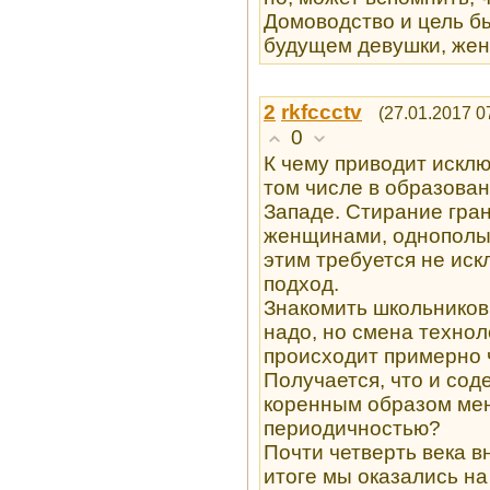
Домоводство и цель бы
будущем девушки, жен
2
rkfccctv
(27.01.2017 0
0
К чему приводит исклю
том числе в образова
Западе. Стирание гра
женщинами, однополые
этим требуется не иск
подход.
Знакомить школьников
надо, но смена технол
происходит примерно ч
Получается, что и со
коренным образом мен
периодичностью?
Почти четверть века в
итоге мы оказались н