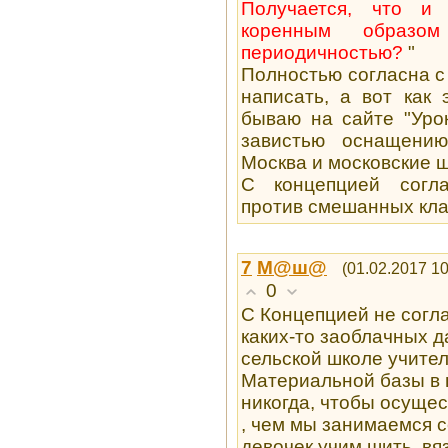
Получается, что и
коренным образ
периодичностью?
"
Полностью согласна с
написать, а вот как
бываю на сайте "Уро
завистью оснащению
Москва и московские ш
С концепцией согла
против смешанных кла
7
М@ш@
(01.02.2017 10
0
С Концепцией не согла
каких-то заоблачных д
сельской школе учите
Материальной базы в ш
никогда, чтобы осущес
, чем мы занимаемся с
девочек учим шить, вяз