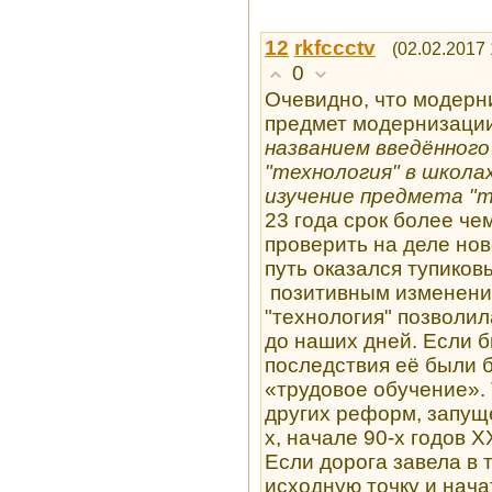
12
rkfccctv
(02.02.2017 
0
Очевидно, что модерн
предмет модернизаци
названием введённого
"технология" в школ
изучение предмета "т
23 года срок более че
проверить на деле но
путь оказался тупиковы
позитивным изменения
"технология" позволи
до наших дней. Если 
последствия её были 
«трудовое обучение». 
других реформ, запущ
х, начале 90-х годов Х
Если дорога завела в т
исходную точку и начат