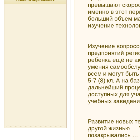
Новости образования
превышают скорос
именно в этот пе
больший объем ма
изучение технологи
Изучение вопросо
предприятий регио
ребенка ещё не а
умения самообсл
всем и могут быть
5-7 (8) кл. А на б
дальнейший проце
доступных для уч
учебных заведени
Развитие новых т
другой жизнью…. 
позакрывались … 