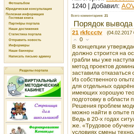
Фотоальбом
1240 |
Добавил
:
AO
Юридическая консультация
Полезная информация
Всего комментариев
:
21
Гостевая книга
Порядок вывода
Партнёры портала
Наши достижения
21
rkfccctv
(04.02.2017 
Статистика портала
0
Отправить новость
В концепции утверждае
Информеры
Наши баннеры
должно строится на ос
Написать письмо админу
грабли мы уже наступа
метод проектов домин
Разделы портала
заставила отказаться 
Из собственного опыт
для отдельных одарён
имеющих хорошую тео
подготовку в области 
Решения проблем мод
можно найти в опыте 
Ведь в 20-х годах сит
же. «Трудовое обучен
условиях смены технол