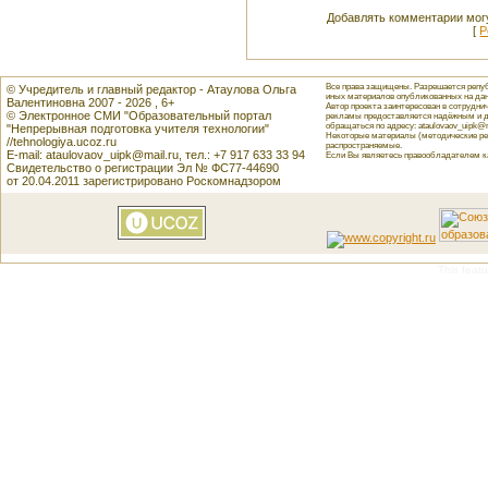
Добавлять комментарии могу
[
Р
Все права защищены. Разрешается репуб
© Учредитель и главный редактор - Атаулова Ольга
иных материалов опубликованных на данн
Валентиновна 2007 - 2026 , 6+
Автор проекта заинтересован в сотрудн
© Электронное СМИ "Образовательный портал
рекламы предоставляется надёжным и д
обращаться по адресу: ataulovaov_uipk@m
"Непрерывная подготовка учителя технологии"
Некоторые материалы (методические реко
//tehnologiya.ucoz.ru
распространяемые.
E-mail: ataulovaov_uipk@mail.ru, тел.: +7 917 633 33 94
Если Вы являетесь правообладателем как
Свидетельство о регистрации Эл № ФС77-44690
от 20.04.2011 зарегистрировано Роскомнадзором
This featu