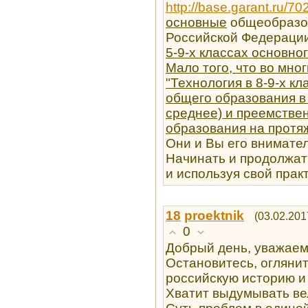
http://base.garant.ru/70
основные
общеобразо
Российской Федераци
5-9-х классах основно
Мало того, что во мно
"Технология в 8-9-х кл
общего образования в 
среднее) и преемстве
образования на протя
Они и Вы его внимате
Начинать и продолжат
и используя свой прак
18
proektnik
(03.02.201
0
Добрый день, уважаем
Остановитесь, оглянит
российскую историю и 
Хватит выдумывать ве