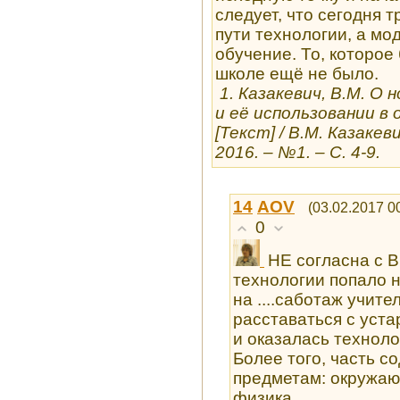
следует, что сегодня 
пути технологии, а мо
обучение. То, которое
школе ещё не было.
1. Казакевич, В.М. О
и её использовании в
[Текст] / В.М. Казакев
2016. ‒ №1. ‒ С. 4-9.
14
AOV
(03.02.2017 0
0
НЕ согласна с 
технологии попало 
на ....саботаж учите
расставаться с уст
и оказалась техноло
Более того, часть 
предметам: окружаю
физика...