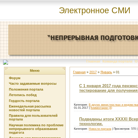
Электронное СМИ
Главная
|
Команда портала
|
О
Меню
Главная
»
2017
»
Январь
»
01
Форум
Часто задаваемые вопросы
С 1 января 2017 года пензен
Положения портала
тестирование для получения
Летопись побед
Гордость портала
Категория:
В других министерствах и ведомств
Еженедельная рассылка
01.01.2017
|
Комментарии (4)
новостей портала
Правила для пользователей
Подведены итоги XXXXI Всер
портала
технологии.
Научная полемика по проблеме
непрерывного образования
Категория:
Новости портала
| Просмотров: 570 
педагога