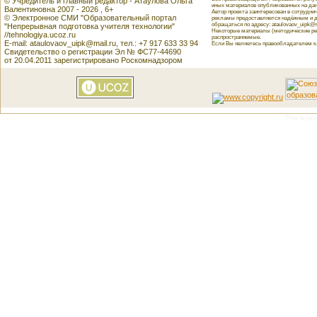
© Учредитель и главный редактор - Атаулова Ольга
иных материалов опубликованных на данн
Валентиновна 2007 - 2026 , 6+
Автор проекта заинтересован в сотрудн
© Электронное СМИ "Образовательный портал
рекламы предоставляется надёжным и д
обращаться по адресу: ataulovaov_uipk@m
"Непрерывная подготовка учителя технологии"
Некоторые материалы (методические реко
//tehnologiya.ucoz.ru
распространяемые.
E-mail: ataulovaov_uipk@mail.ru, тел.: +7 917 633 33 94
Если Вы являетесь правообладателем как
Свидетельство о регистрации Эл № ФС77-44690
от 20.04.2011 зарегистрировано Роскомнадзором
This featu