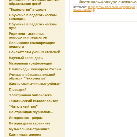
Дошкольное технологическое
Фестиваль-конкурс снежно-л
образование детей
Категория:
В средствах массовой информации
|
"Технология" в школе
Комментарии (3)
Обучение в педагогическом
колледже
Обучение в педагогическом
вузе
Родители - активные
помощники педагогов
Повышение квалификации
педагога
Соискателям учёных степеней
Научный календарь
Материалы конференций
Олимпиады, конкурсы России
Ученые в образовательной
области "Технология"
Жизнь замечательных учёных"
Глоссарий
Электронная библиотека
Тематический каталог сайтов
"Читальный зал"
По страницам журналов...
Интересное - рядом
Литературная страничка
Музыкальная страничка
Картинная галерея