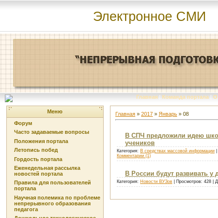
Электронное СМИ
Главная
|
Команда портала
|
О
Меню
Главная
»
2017
»
Январь
»
08
Форум
Часто задаваемые вопросы
В СПЧ предложили идею шко
Положения портала
учеников
Летопись побед
Категория:
В средствах массовой информации
|
Комментарии (1)
Гордость портала
Еженедельная рассылка
В России будут развивать у 
новостей портала
Категория:
Новости ВУЗов
| Просмотров: 428 | 
Правила для пользователей
портала
Научная полемика по проблеме
непрерывного образования
педагога