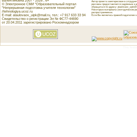
Валентиновна 2007 - 2026 , 6+
Автор проекта заинтересован в сотрудн
© Электронное СМИ "Образовательный портал
рекламы предоставляется надёжным и д
обращаться по адресу: ataulovaov_uipk@m
"Непрерывная подготовка учителя технологии"
Некоторые материалы (методические реко
//tehnologiya.ucoz.ru
распространяемые.
E-mail: ataulovaov_uipk@mail.ru, тел.: +7 917 633 33 94
Если Вы являетесь правообладателем как
Свидетельство о регистрации Эл № ФС77-44690
от 20.04.2011 зарегистрировано Роскомнадзором
This featu