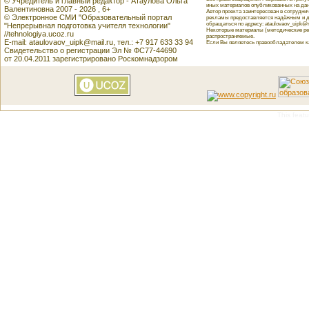
© Учредитель и главный редактор - Атаулова Ольга
иных материалов опубликованных на данн
Валентиновна 2007 - 2026 , 6+
Автор проекта заинтересован в сотрудн
© Электронное СМИ "Образовательный портал
рекламы предоставляется надёжным и д
обращаться по адресу: ataulovaov_uipk@m
"Непрерывная подготовка учителя технологии"
Некоторые материалы (методические реко
//tehnologiya.ucoz.ru
распространяемые.
E-mail: ataulovaov_uipk@mail.ru, тел.: +7 917 633 33 94
Если Вы являетесь правообладателем как
Свидетельство о регистрации Эл № ФС77-44690
от 20.04.2011 зарегистрировано Роскомнадзором
This featu