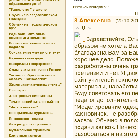
Дошкольное технологическое
образование детей
Всего комментариев
:
3
"Технология" в школе
П
Обучение в педагогическом
колледже
3
Алексевна
(20.10.20
Обучение в педагогическом
0
вузе
Родители - активные
помощники педагогов
Здравствуйте, Оль
Повышение квалификации
образом не хотела Вас
педагога
благодарна Вам за Ва
Соискателям учёных степеней
хорошее дело. Положе
Научный календарь
Материалы конференций
разработаны очень гра
Олимпиады, конкурсы России
претензий и нет. Я да
Ученые в образовательной
сайт учителей техноло
области "Технология"
Жизнь замечательных учёных"
материалы, наработки,
Глоссарий
Буду советовать его п
Электронная библиотека
педагог дополнительн
Тематический каталог сайтов
"Моделирование одежд
"Читальный зал"
как новичок, не разоб
По страницам журналов...
Интересное - рядом
заявок. Обычно в пол
Литературная страничка
подачи заявок. Ничего
Музыкальная страничка
разобраться и на этом
Картинная галерея