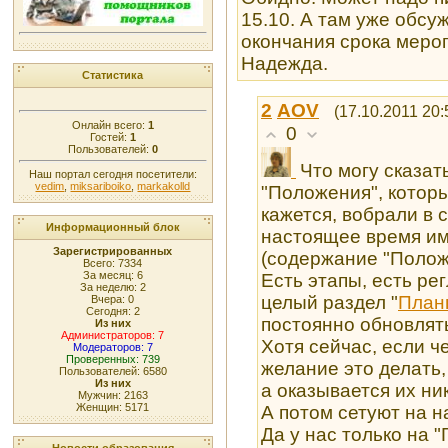
15.10. А там уже обсу
окончания срока меро
Надежда.
Статистика
2
AOV
(17.10.2011 20:
Онлайн всего:
1
0
Гостей:
1
Пользователей:
0
Что могу сказат
Наш портал сегодня посетители:
vedim
,
miksariboiko
,
markakolld
"Положения", котор
кажется, вобрали в 
Информационный блок
настоящее время им
Зарегистрированных
(содержание "Положе
Всего: 7334
За месяц: 6
Есть этапы, есть рег
За неделю: 2
целый раздел "
План
Вчера: 0
Сегодня: 2
постоянно обновлять
Из них
Администраторов: 7
Хотя сейчас, если ч
Модераторов: 7
Проверенных: 739
желание это делать,
Пользователей: 6580
Из них
а оказывается их ник
Мужчин: 2163
Женщин: 5171
А потом сетуют на на
Да у нас только на 