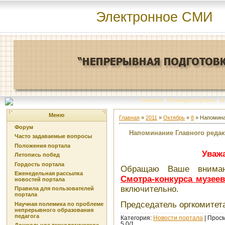
Электронное СМИ
Главная
|
Команда портала
|
О
Меню
Главная
»
2011
»
Октябрь
»
8
» Напомина
Форум
Напоминание Главного редак
Часто задаваемые вопросы
Положения портала
Уваж
Летопись побед
Гордость портала
Обращаю Ваше внимани
Еженедельная рассылка
Смотра-конкурса музее
новостей портала
включительно.
Правила для пользователей
портала
Председатель оргкомитет
Научная полемика по проблеме
непрерывного образования
педагога
Категория
:
Новости портала
|
Просм
5.0
/
1