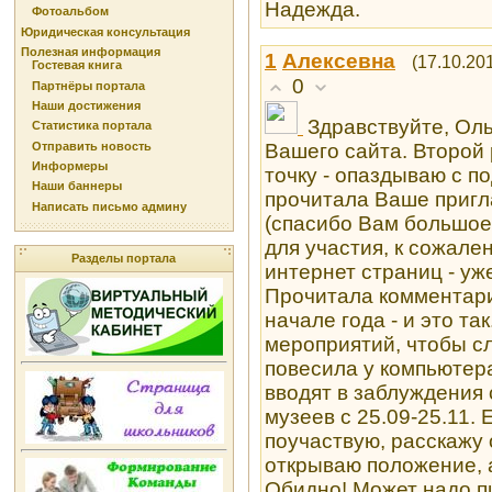
Надежда.
Фотоальбом
Юридическая консультация
Полезная информация
1
Алексевна
(17.10.20
Гостевая книга
0
Партнёры портала
Наши достижения
Здравствуйте, Ол
Статистика портала
Отправить новость
Вашего сайта. Второй 
Информеры
точку - опаздываю с п
Наши баннеры
прочитала Ваше пригл
Написать письмо админу
(спасибо Вам большое 
для участия, к сожале
Разделы портала
интернет страниц - уж
Прочитала комментари
начале года - и это т
мероприятий, чтобы сл
повесила у компьютера
вводят в заблуждения 
музеев с 25.09-25.11. 
поучаствую, расскажу 
открываю положение, а
Обидно! Может надо пи