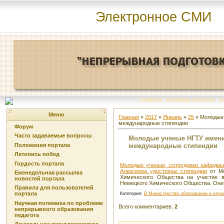
Электронное СМИ
Главная
|
Команда портала
|
О
Меню
Главная
»
2017
»
Январь
»
25
» Молодые 
международные стипендии
Форум
Часто задаваемые вопросы
Молодые ученые НГТУ имени
международные стипендии
Положения портала
Летопись побед
Гордость портала
Молодые ученые, сотрудники кафедры 
Алексеева удостоены стипендии
от Ме
Еженедельная рассылка
Химического Общества на участие 
новостей портала
Немецкого Химического Общества. Они 
Правила для пользователей
портала
Категория
:
В Министерстве образовании и наук
Научная полемика по проблеме
Всего комментариев
:
2
непрерывного образования
педагога