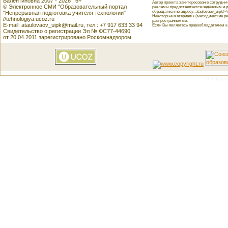
Валентиновна 2007 - 2026 , 6+
Автор проекта заинтересован в сотрудн
© Электронное СМИ "Образовательный портал
рекламы предоставляется надёжным и д
обращаться по адресу: ataulovaov_uipk@m
"Непрерывная подготовка учителя технологии"
Некоторые материалы (методические реко
//tehnologiya.ucoz.ru
распространяемые.
E-mail: ataulovaov_uipk@mail.ru, тел.: +7 917 633 33 94
Если Вы являетесь правообладателем как
Свидетельство о регистрации Эл № ФС77-44690
от 20.04.2011 зарегистрировано Роскомнадзором
This featu