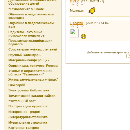
Дошкольное технологическое
2
PTV
(25.01.2017 21:41)
образование детей
0
"Технология" в школе
Молодцы!
Обучение в педагогическом
колледже
1
ялатан
Обучение в педагогическом
(25.01.2017 14:16)
0
вузе
Родители - активные
помощники педагогов
Повышение квалификации
педагога
Соискателям учёных степеней
Добавлять комментарии могу
Научный календарь
[
Р
Материалы конференций
Олимпиады, конкурсы России
Ученые в образовательной
области "Технология"
Жизнь замечательных учёных"
Глоссарий
Электронная библиотека
Тематический каталог сайтов
"Читальный зал"
По страницам журналов...
Интересное - рядом
Литературная страничка
Музыкальная страничка
Картинная галерея