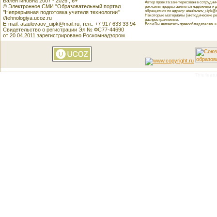
Валентиновна 2007 - 2026 , 6+
Автор проекта заинтересован в сотрудн
© Электронное СМИ "Образовательный портал
рекламы предоставляется надёжным и д
обращаться по адресу: ataulovaov_uipk@m
"Непрерывная подготовка учителя технологии"
Некоторые материалы (методические реко
//tehnologiya.ucoz.ru
распространяемые.
E-mail: ataulovaov_uipk@mail.ru, тел.: +7 917 633 33 94
Если Вы являетесь правообладателем как
Свидетельство о регистрации Эл № ФС77-44690
от 20.04.2011 зарегистрировано Роскомнадзором
This featu