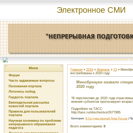
Электронное СМИ
Главная
|
Команда портала
|
О
Меню
Главная
»
2016
»
Февраль
»
23
» Минобрн
востребованы к 2020 году
Форум
Часто задаваемые вопросы
Минобрнауки назвало специа
2020 году
Положения портала
Летопись побед
Гордость портала
"В перспективе до 2020 года отраслев
мнения субъектов прогнозируют возра
Еженедельная рассылка
новостей портала
Подробнее на ТАСС:
Правила для пользователей
http://tass.ru/obschestvo/2677985
портала
Категория
:
В Государственной Думе России
|
Пр
Научная полемика по проблеме
непрерывного образования
Всего комментариев
:
0
педагога