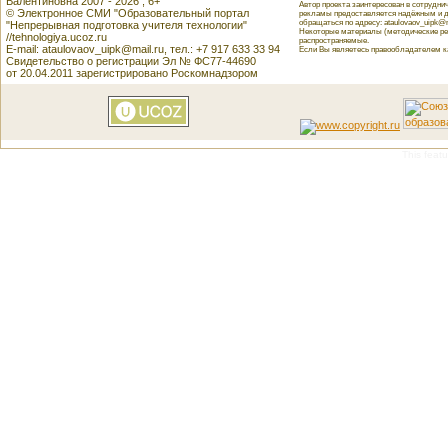
Валентиновна 2007 - 2026 , 6+
Автор проекта заинтересован в сотрудн
© Электронное СМИ "Образовательный портал
рекламы предоставляется надёжным и д
обращаться по адресу: ataulovaov_uipk@m
"Непрерывная подготовка учителя технологии"
Некоторые материалы (методические реко
//tehnologiya.ucoz.ru
распространяемые.
E-mail: ataulovaov_uipk@mail.ru, тел.: +7 917 633 33 94
Если Вы являетесь правообладателем как
Свидетельство о регистрации Эл № ФС77-44690
от 20.04.2011 зарегистрировано Роскомнадзором
This featu