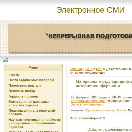
Электронное СМИ
Главная
|
Команда портала
|
О
Меню
Главная
»
2018
»
Май
»
7
» Материалы ме
интернет-конференции
Форум
Часто задаваемые вопросы
Материалы международной м
интернет-конференции
Положения портала
Летопись побед
Гордость портала
19 февраля 2018 года в МГОУ прошл
интернет-конференция
«Современное т
Еженедельная рассылка
Запись конференции
новостей портала
Правила для пользователей
Категория
:
Образование в регионах России
|
Пр
портала
Всего комментариев
:
0
Научная полемика по проблеме
непрерывного образования
педагога
Добавлять комментарии могу