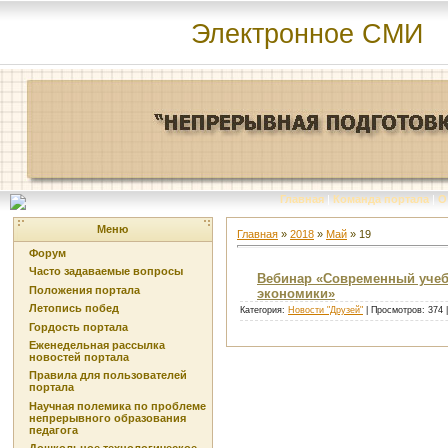
Электронное СМИ
Главная
|
Команда портала
|
О
Меню
Главная
»
2018
»
Май
»
19
Форум
Часто задаваемые вопросы
Вебинар «Современный учеб
Положения портала
экономики»
Летопись побед
Категория:
Новости "Друзей"
| Просмотров: 374 
Гордость портала
Еженедельная рассылка
новостей портала
Правила для пользователей
портала
Научная полемика по проблеме
непрерывного образования
педагога