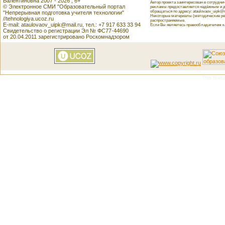
Валентиновна 2007 - 2026 , 6+
Автор проекта заинтересован в сотрудн
© Электронное СМИ "Образовательный портал
рекламы предоставляется надёжным и д
обращаться по адресу: ataulovaov_uipk@m
"Непрерывная подготовка учителя технологии"
Некоторые материалы (методические реко
//tehnologiya.ucoz.ru
распространяемые.
E-mail: ataulovaov_uipk@mail.ru, тел.: +7 917 633 33 94
Если Вы являетесь правообладателем как
Свидетельство о регистрации Эл № ФС77-44690
от 20.04.2011 зарегистрировано Роскомнадзором
This featu