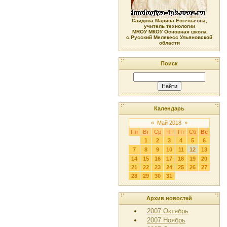
Саидова Марина Евгеньевна,
учитель технологии
МRОУ МКОУ Основная школа
с.Русский Мелекесс Ульяновской
области
Поиск
Календарь
«
Май 2018
»
Пн
Вт
Ср
Чт
Пт
Сб
Вс
1
2
3
4
5
6
7
8
9
10
11
12
13
14
15
16
17
18
19
20
21
22
23
24
25
26
27
28
29
30
31
Архив новостей
2007 Октябрь
2007 Ноябрь