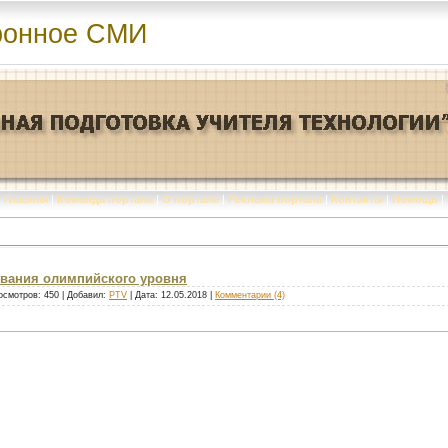
ронное СМИ
Главная
|
Команда портала
|
О портале
|
Реклама портала
|
Контакты
|
Помощь
|
ования олимпийского уровня
осмотров: 450 | Добавил:
PTV
| Дата:
12.05.2018
|
Комментарии (4)