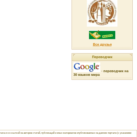
Все друзья
Переводчик
-
переводчик на
30 языков мира
ла и со ссылкой на авторов статей, публикаций и иных материалов опубликованных на данном портале (с указанием