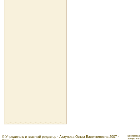
Все права 
© Учредитель и главный редактор - Атаулова Ольга Валентиновна 2007 -
автора и ег