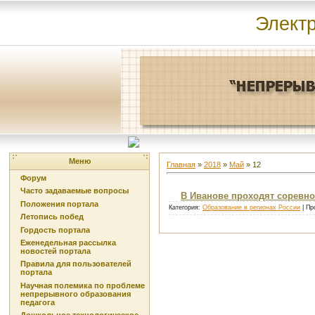
Элект
Меню
Главная
»
2018
»
Май
»
12
Форум
Часто задаваемые вопросы
В Иванове проходят соревн
Положения портала
Категория:
Образование в регионах России
| Пр
Летопись побед
Гордость портала
Еженедельная рассылка
новостей портала
Правила для пользователей
портала
Научная полемика по проблеме
непрерывного образования
педагога