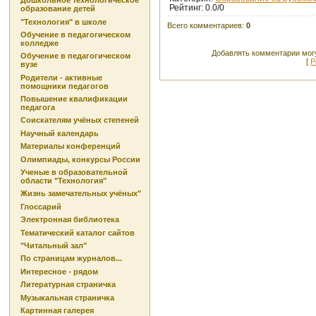
Дошкольное технологическое
Рейтинг
:
0.0
/
0
образование детей
"Технология" в школе
Всего комментариев
:
0
Обучение в педагогическом
колледже
Добавлять комментарии могу
Обучение в педагогическом
[
Р
вузе
Родители - активные
помощники педагогов
Повышение квалификации
педагога
Соискателям учёных степеней
Научный календарь
Материалы конференций
Олимпиады, конкурсы России
Ученые в образовательной
области "Технология"
Жизнь замечательных учёных"
Глоссарий
Электронная библиотека
Тематический каталог сайтов
"Читальный зал"
По страницам журналов...
Интересное - рядом
Литературная страничка
Музыкальная страничка
Картинная галерея