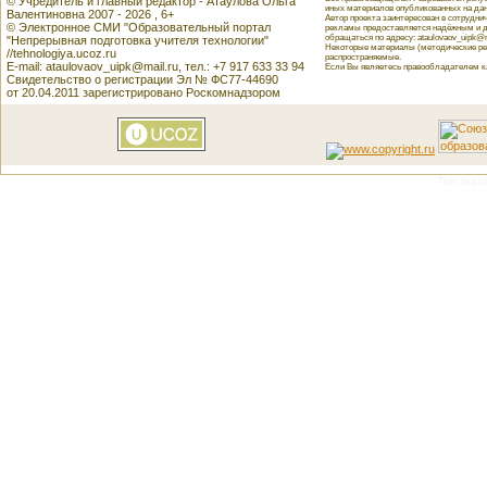
© Учредитель и главный редактор - Атаулова Ольга
иных материалов опубликованных на данн
Валентиновна 2007 - 2026 , 6+
Автор проекта заинтересован в сотрудн
© Электронное СМИ "Образовательный портал
рекламы предоставляется надёжным и д
обращаться по адресу: ataulovaov_uipk@m
"Непрерывная подготовка учителя технологии"
Некоторые материалы (методические реко
//tehnologiya.ucoz.ru
распространяемые.
E-mail: ataulovaov_uipk@mail.ru, тел.: +7 917 633 33 94
Если Вы являетесь правообладателем как
Свидетельство о регистрации Эл № ФС77-44690
от 20.04.2011 зарегистрировано Роскомнадзором
This featu