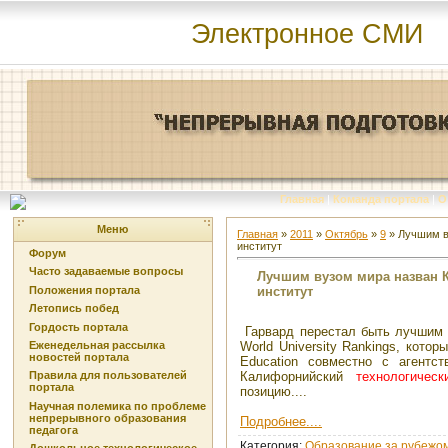
Электронное СМИ
Главная
|
Команда портала
|
О
Меню
Главная
»
2011
»
Октябрь
»
9
» Лучшим в
институт
Форум
Часто задаваемые вопросы
Лучшим вузом мира назван 
институт
Положения портала
Летопись побед
Гордость портала
Гарвард перестал быть лучшим в
World University Rankings, кото
Еженедельная рассылка
новостей портала
Education совместно с агентс
Калифорнийский
технологическ
Правила для пользователей
портала
позицию....
Научная полемика по проблеме
непрерывного образования
Подробнее....
педагога
Категория
:
Образование за рубежо