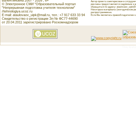
Валентиновна 2007 - 2026 , 6+
Автор проекта заинтересован в сотрудн
© Электронное СМИ "Образовательный портал
рекламы предоставляется надёжным и д
обращаться по адресу: ataulovaov_uipk@m
"Непрерывная подготовка учителя технологии"
Некоторые материалы (методические реко
//tehnologiya.ucoz.ru
распространяемые.
E-mail: ataulovaov_uipk@mail.ru, тел.: +7 917 633 33 94
Если Вы являетесь правообладателем как
Свидетельство о регистрации Эл № ФС77-44690
от 20.04.2011 зарегистрировано Роскомнадзором
This featu