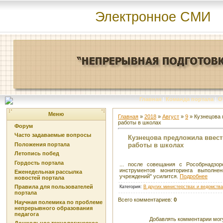
Электронное СМИ
Главная
|
Команда портала
|
О
Меню
Главная
»
2018
»
Август
»
9
» Кузнецова 
работы в школах
Форум
Часто задаваемые вопросы
Кузнецова предложила ввест
работы в школах
Положения портала
Летопись побед
Гордость портала
... после совещания с Рособрнадзо
инструментов мониторинга выполне
Еженедельная рассылка
учреждений" усилится.
Подробнее
новостей портала
Правила для пользователей
Категория
:
В других министерствах и ведомств
портала
Всего комментариев
:
0
Научная полемика по проблеме
непрерывного образования
педагога
Добавлять комментарии могу