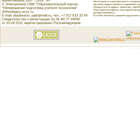
Валентиновна 2007 - 2026 , 6+
Автор проекта заинтересован в сотрудн
© Электронное СМИ "Образовательный портал
рекламы предоставляется надёжным и д
обращаться по адресу: ataulovaov_uipk@m
"Непрерывная подготовка учителя технологии"
Некоторые материалы (методические реко
//tehnologiya.ucoz.ru
распространяемые.
E-mail: ataulovaov_uipk@mail.ru, тел.: +7 917 633 33 94
Если Вы являетесь правообладателем как
Свидетельство о регистрации Эл № ФС77-44690
от 20.04.2011 зарегистрировано Роскомнадзором
This featu