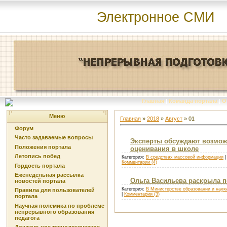
Электронное СМИ
Главная
|
Команда портала
|
О
Меню
Главная
»
2018
»
Август
»
01
Форум
Часто задаваемые вопросы
Эксперты обсуждают возможн
Положения портала
оценивания в школе
Летопись побед
Категория:
В средствах массовой информации
|
Комментарии (4)
Гордость портала
Еженедельная рассылка
Ольга Васильева раскрыла п
новостей портала
Категория:
В Министерстве образовании и наук
Правила для пользователей
|
Комментарии (3)
портала
Научная полемика по проблеме
непрерывного образования
педагога