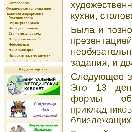
художестве
Фотоальбом
Юридическая консультация
кухни, столово
Полезная информация
Гостевая книга
Партнёры портала
Была и позно
Наши достижения
Статистика портала
презентаци
Отправить новость
Информеры
необязател
Наши баннеры
Написать письмо админу
задания, и дв
Разделы портала
Следующее за
Это 13 ден
формы о
прикладнико
близлежащих 