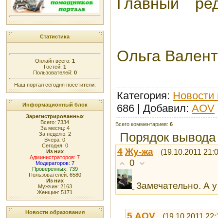
Главный ре
Статистика
Ольга Вален
Онлайн всего:
1
Гостей:
1
Пользователей:
0
Наш портал сегодня посетители:
Категория
:
Новости 
Информационный блок
686 |
Добавил
:
AOV
Зарегистрированных
Всего: 7334
Всего комментариев
:
6
За месяц: 4
Порядок вывода
За неделю: 2
Вчера: 0
Сегодня: 0
4
Жу-жа
(19.10.2011 21:
Из них
Администраторов: 7
0
Модераторов: 7
Проверенных: 739
Пользователей: 6580
Из них
Замечательно. А у
Мужчин: 2163
Женщин: 5171
Новости образования
5
AOV
(19.10.2011 22: