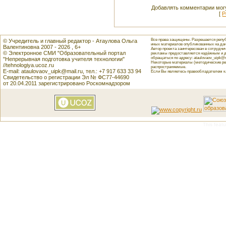
Добавлять комментарии могу
[
Р
Все права защищены. Разрешается репуб
© Учредитель и главный редактор - Атаулова Ольга
иных материалов опубликованных на данн
Валентиновна 2007 - 2026 , 6+
Автор проекта заинтересован в сотрудн
© Электронное СМИ "Образовательный портал
рекламы предоставляется надёжным и д
обращаться по адресу: ataulovaov_uipk@m
"Непрерывная подготовка учителя технологии"
Некоторые материалы (методические реко
//tehnologiya.ucoz.ru
распространяемые.
E-mail: ataulovaov_uipk@mail.ru, тел.: +7 917 633 33 94
Если Вы являетесь правообладателем как
Свидетельство о регистрации Эл № ФС77-44690
от 20.04.2011 зарегистрировано Роскомнадзором
This featu