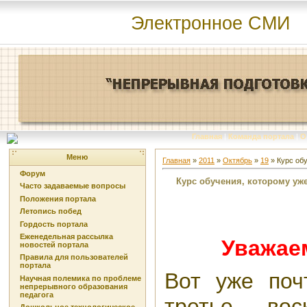
Электронное СМИ
Главная
|
Команда портала
|
О
Меню
Главная
»
2011
»
Октябрь
»
19
» Курс обу
Форум
Курс обучения, которому уже 
Часто задаваемые вопросы
Положения портала
Летопись побед
Гордость портала
Еженедельная рассылка
Уважае
новостей портала
Правила для пользователей
портала
Вот уже поч
Научная полемика по проблеме
непрерывного образования
педагога
третье вос