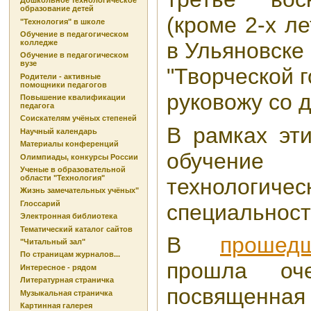
Дошкольное технологическое
образование детей
(кроме 2-х ле
"Технология" в школе
Обучение в педагогическом
колледже
в Ульяновске
Обучение в педагогическом
вузе
"Творческой г
Родители - активные
помощники педагогов
руковожу со д
Повышение квалификации
педагога
Соискателям учёных степеней
В рамках эти
Научный календарь
Материалы конференций
обучени
Олимпиады, конкурсы России
Ученые в образовательной
области "Технология"
технологичес
Жизнь замечательных учёных"
Глоссарий
специальносте
Электронная библиотека
Тематический каталог сайтов
В
прошед
"Читальный зал"
По страницам журналов...
прошла оче
Интересное - рядом
Литературная страничка
посвящ
Музыкальная страничка
Картинная галерея