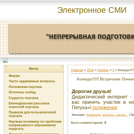
Электронное СМИ
Главная
|
Команда портала
|
О
Меню
Главная
»
2016
»
Ноябрь
»
3
» Конкурс!!!
Форум
Конкурс!!!!! Встречаем Огнен
Часто задаваемые вопросы
Положения портала
Дорогие друзья!
Летопись побед
Дидактический интернет -
Гордость портала
вас принять участие в н
Еженедельная рассылка
Петуха»!
положение
новостей портала
Правила для пользователей
Категория
:
Олимпиады, конкурсы, смотры...
|
Пр
портала
Научная полемика по проблеме
Всего комментариев
:
0
непрерывного образования
педагога