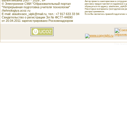
Валентиновна 2007 - 2026 , 6+
Автор проекта заинтересован в сотрудн
© Электронное СМИ "Образовательный портал
рекламы предоставляется надёжным и д
обращаться по адресу: ataulovaov_uipk@m
"Непрерывная подготовка учителя технологии"
Некоторые материалы (методические реко
//tehnologiya.ucoz.ru
распространяемые.
E-mail: ataulovaov_uipk@mail.ru, тел.: +7 917 633 33 94
Если Вы являетесь правообладателем как
Свидетельство о регистрации Эл № ФС77-44690
от 20.04.2011 зарегистрировано Роскомнадзором
This featu