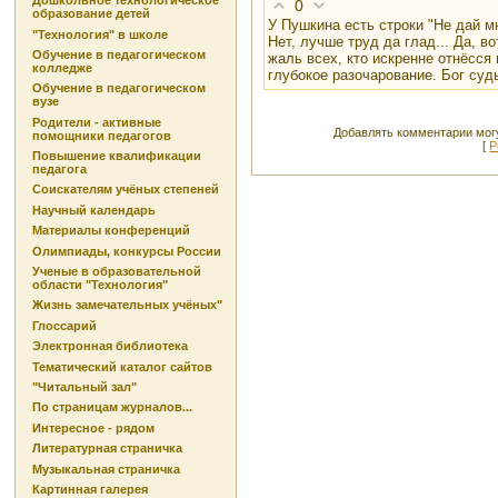
Дошкольное технологическое
0
образование детей
У Пушкина есть строки "Не дай мн
"Технология" в школе
Нет, лучше труд да глад... Да, во
Обучение в педагогическом
жаль всех, кто искренне отнёсся 
колледже
глубокое разочарование. Бог суд
Обучение в педагогическом
вузе
Родители - активные
Добавлять комментарии могу
помощники педагогов
[
Р
Повышение квалификации
педагога
Соискателям учёных степеней
Научный календарь
Материалы конференций
Олимпиады, конкурсы России
Ученые в образовательной
области "Технология"
Жизнь замечательных учёных"
Глоссарий
Электронная библиотека
Тематический каталог сайтов
"Читальный зал"
По страницам журналов...
Интересное - рядом
Литературная страничка
Музыкальная страничка
Картинная галерея