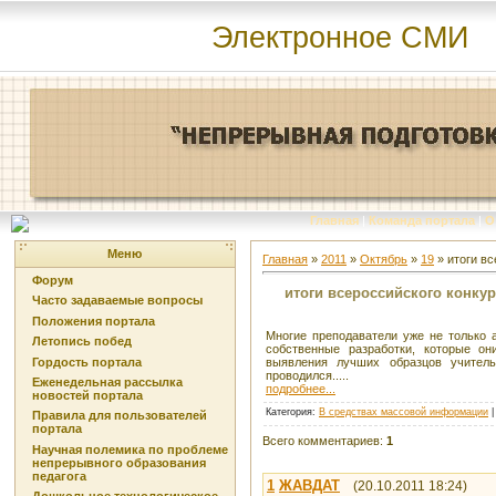
Электронное СМИ
Главная
|
Команда портала
|
О
Меню
Главная
»
2011
»
Октябрь
»
19
» итоги вс
Форум
итоги всероссийского конкур
Часто задаваемые вопросы
Положения портала
Многие преподаватели уже не только 
Летопись побед
собственные разработки, которые о
Гордость портала
выявления лучших образцов учител
проводился.....
Еженедельная рассылка
подробнее...
новостей портала
Категория
:
В средствах массовой информации
Правила для пользователей
портала
Всего комментариев
:
1
Научная полемика по проблеме
непрерывного образования
педагога
1
ЖАВДАТ
(20.10.2011 18:24)