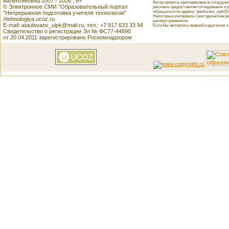
Валентиновна 2007 - 2026 , 6+
Автор проекта заинтересован в сотрудн
© Электронное СМИ "Образовательный портал
рекламы предоставляется надёжным и д
обращаться по адресу: ataulovaov_uipk@m
"Непрерывная подготовка учителя технологии"
Некоторые материалы (методические реко
//tehnologiya.ucoz.ru
распространяемые.
E-mail: ataulovaov_uipk@mail.ru, тел.: +7 917 633 33 94
Если Вы являетесь правообладателем как
Свидетельство о регистрации Эл № ФС77-44690
от 20.04.2011 зарегистрировано Роскомнадзором
This featu